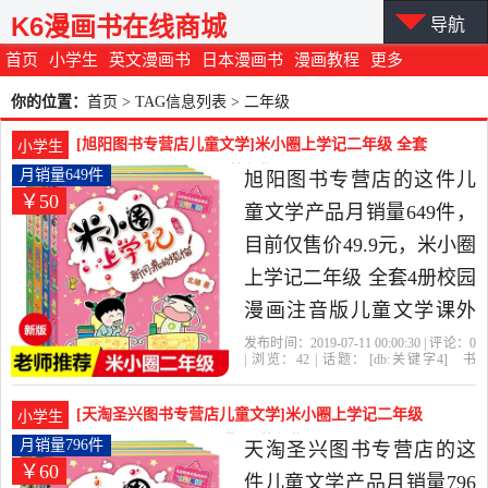
K6漫画书在线商城
导航
首页
小学生
英文漫画书
日本漫画书
漫画教程
更多
你的位置：
首页
> TAG信息列表 > 二年级
[旭阳图书专营店儿童文学]米小圈上学记二年级 全套
小学生
4册校园漫画月销量649件仅售49.9元
月销量649件
旭阳图书专营店的这件儿
￥50
童文学产品月销量649件，
目前仅售价49.9元，米小圈
上学记二年级 全套4册校园
漫画注音版儿童文学课外
书必读故事书儿童读物漫
发布时间：2019-07-11 00:00:30 | 评论：
0
| 浏览：
42
| 话题：
[db:关键字4]
书
画书带拼音一年级小学生
籍
杂志
报纸
儿童文学
旭阳图书专
营店
二年级
我上
学记
阅读书米小圈上学记下学
[天淘圣兴图书专营店儿童文学]米小圈上学记二年级
小学生
期是2019年旭阳图书专营
全套4册注音版适月销量796件仅售59.9元
月销量796件
天淘圣兴图书专营店的这
￥60
店精选书籍,杂志,报纸当中
件儿童文学产品月销量796