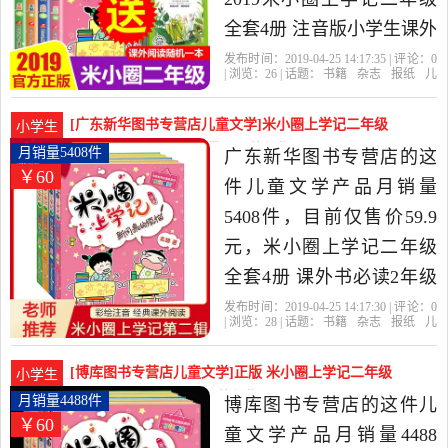
全套4册 注音版小学生课外
阅读书籍必读的校园故事1-
发布时间：2019-04-25 14:17:35 | 评论：
0
| 浏览：
26
| 话题：
书籍
杂志
报纸
儿
2一年级课外书三儿童读物
童文学
文渊图书专营店
二年级
学
记
出版社
下册米你小圈漫画书爆笑
[广东新华图书专营店儿童文学]米小圈上学记二年级
小学生
漫画是2019年文渊图书专
全套4册 课外书必月销量5408件仅售59.9元
月销量5408件
广东新华图书专营店的这
￥60
营店精选书籍,杂志,报纸当
件儿童文学产品月销量
中性价比很高的儿童文
5408件，目前仅售价59.9
学，由上海发货。
元，米小圈上学记二年级
全套4册 课外书必读2年级
小学生老师推荐课外阅读
发布时间：2019-04-25 14:17:30 | 评论：
0
| 浏览：
28
| 话题：
书籍
杂志
报纸
儿
经典新课标儿童书籍6-12周
童文学
广东新华图书专营店
二年
级
全套
学记
岁漫画书小学生故事套装
[博库图书专营店儿童文学]正版 米小圈上学记二年级
小学生
是2019年广东新华图书专
全套4册注音月销量4488件仅售59.9元
月销量4488件
博库图书专营店的这件儿
￥60
营店精选书籍,杂志,报纸当
童文学产品月销量4488