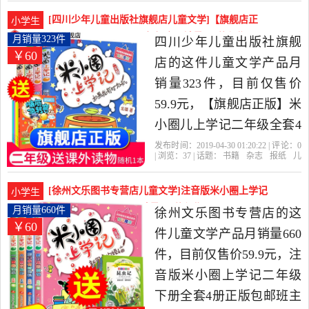
记
出版社
课外图书籍排行榜是2019
[四川少年儿童出版社旗舰店儿童文学]【旗舰店正
小学生
年新华文轩网络书店精选
版】米小圈儿上学记二年级全月销量323件仅售59.9元
月销量323件
四川少年儿童出版社旗舰
￥60
书籍,杂志,报纸当中性价比
店的这件儿童文学产品月
很高的儿童文学，由江苏
销量323件，目前仅售价
无锡发货。
59.9元，【旗舰店正版】米
小圈儿上学记二年级全套4
册注音版适合小学生一三
发布时间：2019-04-30 01:20:22 | 评论：
0
| 浏览：
37
| 话题：
书籍
杂志
报纸
儿
年级阅读的课外书经典儿
童文学
四川少年儿童出版社旗舰店
二
年级
学记
出版社
童读物带拼音爆笑漫画书
[徐州文乐图书专营店儿童文学]注音版米小圈上学记
小学生
籍6-9-12周岁是2019年四川
二年级下册全套4册月销量660件仅售59.9元
月销量660件
徐州文乐图书专营店的这
￥60
少年儿童出版社旗舰店精
件儿童文学产品月销量660
选书籍,杂志,报纸当中性价
件，目前仅售价59.9元，注
比很高的儿童文学，由湖
音版米小圈上学记二年级
南 长沙发货。
下册全套4册正版包邮班主