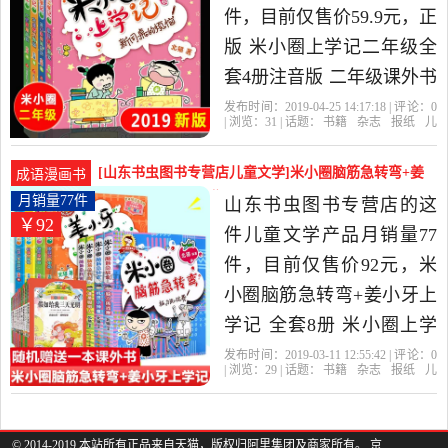
中性价比很高的儿童文
件，目前仅售价59.9元，正
学，由广东 广州发货。
版 米小圈上学记二年级全
套4册注音版 二年级课外书
校园故事 儿童读物漫画书
发布时间：2019-04-25 14:17:18 | 评论：
0
| 浏览：
31
| 话题：
书籍
杂志
报纸
儿
小学生课6-7-8-9岁阅读书
童文学
博库图书专营店
二年级
学
记
出版社
籍畅销书童话带拼音是
[山东书虫图书专营店儿童文学]米小圈脑筋急转弯+姜
成语漫画书
2019年博库图书专营店精
小牙月销量77件仅售92元
月销量77件
山东书虫图书专营店的这
￥92
选书籍,杂志,报纸当中性价
件儿童文学产品月销量77
比很高的儿童文学，由浙
件，目前仅售价92元，米
江 杭州发货。
小圈脑筋急转弯+姜小牙上
学记 全套8册 米小圈上学
记全套一二三四五六年级
发布时间：2019-03-11 12:55:42 | 评论：
0
| 浏览：
29
| 话题：
书籍
杂志
报纸
儿
课外漫画成语6-12周岁儿童
童文学
山东书虫图书专营店
二年
级
我上
学记
文学课阅读校园童话故事
书籍是2019年山东书虫图
© 2014-2019 本站所有正品来自天猫，版权归阿里集团及商家所有。 京