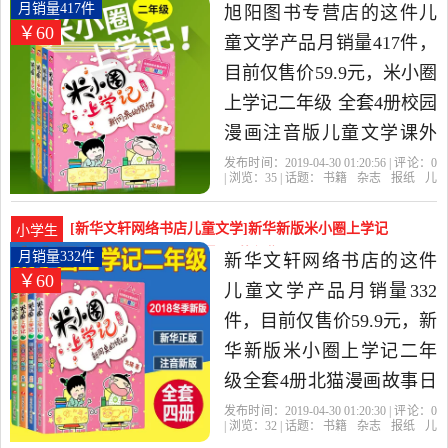
2019年布克图书专营店精
4册校园漫画月销量417件仅售59.9元
月销量417件
旭阳图书专营店的这件儿
￥60
选书籍,杂志,报纸当中性价
童文学产品月销量417件，
比很高的儿童文学，由山
目前仅售价59.9元，米小圈
东 济南发货。
上学记二年级 全套4册校园
漫画注音版儿童文学课外
书必读故事书儿童读物漫
发布时间：2019-04-30 01:20:56 | 评论：
0
| 浏览：
35
| 话题：
书籍
杂志
报纸
儿
画书带拼音一年级小学生
童文学
旭阳图书专营店
二年级
学
记
出版社
阅读书米小圈上学记下学
[新华文轩网络书店儿童文学]新华新版米小圈上学记
小学生
期是2019年旭阳图书专营
二年级全套4册北月销量332件仅售59.9元
月销量332件
新华文轩网络书店的这件
￥60
店精选书籍,杂志,报纸当中
儿童文学产品月销量332
性价比很高的儿童文学，
件，目前仅售价59.9元，新
由江苏 徐州发货。
华新版米小圈上学记二年
级全套4册北猫漫画故事日
记注音版适合1-2-3-4年级
发布时间：2019-04-30 01:20:30 | 评论：
0
| 浏览：
32
| 话题：
书籍
杂志
报纸
儿
小学生推荐阅读儿童少儿
童文学
新华文轩网络书店
二年级
学