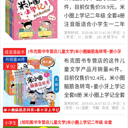
性价比很高的儿童文学，
件，目前仅售价59.9元，米
由江苏 徐州发货。
小圈上学记二年级 全套4册
注音版适合小学生一二年
级课外书必读阅读老师推
发布时间：2019-06-30 13:41:39 | 评论：
0
| 浏览：
31
| 话题：
[db:关键字4]
书
荐儿童故事书籍6-8-12周岁
籍
杂志
报纸
儿童文学
天淘圣兴图
书专营店
二年级
全套
学记
儿童读物7-10岁漫画书下册
[布克图书专营店儿童文学]米小圈脑筋急转弯+姜小牙
成语漫画书
是2019年天淘圣兴图书专
上学记 全套月销量46件仅售92.4元
月销量46件
布克图书专营店的这件儿
￥92
营店精选书籍,杂志,报纸当
童文学产品月销量46件，
中性价比很高的儿童文
目前仅售价92.4元，米小圈
学，由北京发货。
脑筋急转弯+姜小牙上学记
全套8册 米小圈上学记全套
一二三四五六年级课外漫
发布时间：2019-05-24 07:02:55 | 评论：
0
| 浏览：
34
| 话题：
书籍
杂志
报纸
儿
画成语6-12周岁儿童文学课
童文学
布克图书专营店
二年级
我
上
学记
阅读校园童话故事书是
[旭阳图书专营店儿童文学]米小圈上学记二年级 全套
小学生