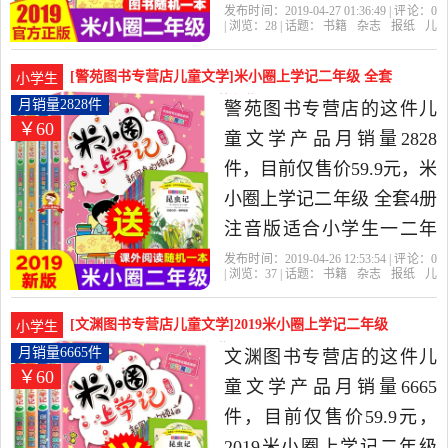
任推荐故事书小学生课外
发布时间：2019-04-27 01:36:49 | 评论：
0
| 浏览：
28
| 话题：
书籍
杂志
报纸
儿
阅读书籍一年级课外书必
童文学
徐州文乐图书专营店
二年
级
学记
出版社
读畅销童书图漫画书读物
[警苑图书专营店儿童文学]米小圈上学记二年级 全套
小学生
带拼音是2019年徐州文乐
4册注音版适月销量2828件仅售59.9元
月销量2828件
警苑图书专营店的这件儿
￥60
图书专营店精选书籍,杂志,
童文学产品月销量2828
报纸当中性价比很高的儿
件，目前仅售价59.9元，米
童文学，由上海发货。
小圈上学记二年级 全套4册
注音版适合小学生一二年
级课外书必读阅读老师推
发布时间：2019-04-26 12:53:54 | 评论：
0
| 浏览：
37
| 话题：
书籍
杂志
报纸
儿
荐儿童故事书籍6-8-12周岁
童文学
警苑图书专营店
二年级
全
套
学记
儿童读物7-10岁漫画书下册
[文渊图书专营店儿童文学]2019米小圈上学记二年级
小学生
是2019年警苑图书专营店
全套4册月销量6665件仅售59.9元
月销量6665件
文渊图书专营店的这件儿
￥60
精选书籍,杂志,报纸当中性
童文学产品月销量6665
价比很高的儿童文学，由
件，目前仅售价59.9元，
湖北 武汉发货。
2019米小圈上学记二年级