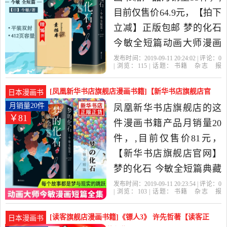
比很高的漫画书籍，由湖
目前仅售价64.9元，【拍下
北 武汉发货。
立减】正版包邮 梦的化石
今敏全短篇动画大师漫画
全集亲绘封面铳梦漫画 未
发布时间：2019-09-11 20:24:02 | 评论：
0
| 浏览：
115
| 话题：
书籍
杂志
报
麻的部屋东京教父千年女
纸
漫画书籍
永喆图书专营店
化
石
北京
书名
优日本漫画畅销书排行榜
[凤凰新华书店旗舰店漫画书籍]【新华书店旗舰店官
日本漫画书
是2019年永喆图书专营店
网】梦的化石 今敏月销量20件仅售81元
月销量20件
凤凰新华书店旗舰店的这
￥81
精选书籍,杂志,报纸当中性
件漫画书籍产品月销量20
价比很高的漫画书籍，由
件，,目前仅售价81元，
河北 石家庄发货。
【新华书店旗舰店官网】
梦的化石 今敏全短篇典藏
版 日本东京教父红辣椒未
发布时间：2019-09-11 20:23:54 | 评论：
0
| 浏览：
103
| 话题：
书籍
杂志
报
麻的部屋千年女优经典作
纸
漫画书籍
凤凰新华书店旗舰店
化
石
北京
书名
品我的造梦之路原点漫画
[读客旗舰店漫画书籍]《镖人3》 许先哲著【读客正
日本漫画书