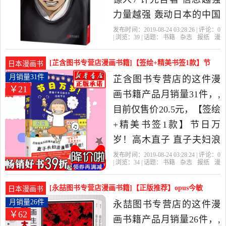
力量越强 轰动日本的中国
漫画 漫画大师高桥留美子
发布时间：2019-08-24 03:28:26 | 评论：
0
| 浏览：
39
| 话题：
书籍
杂志
报纸
漫
藤泽亨知名作家马伯庸鼎
画书籍
新华文轩网络书店
先哲
北
京
书名
力推荐 正版畅销漫画图书
[芷含图书专营店漫画书籍]【签绘+精美书签1款】节
日本漫画书
籍是2019年新华文轩网络
日万岁！高木月销量31件仅售20.5元
月销量31件
芷含图书专营店的这件漫
￥21
书店精选书籍,杂志,报纸当
画书籍产品月销量31件，,
中性价比很高的漫画书
目前仅售价20.5元，【签绘
籍，由江苏 无锡发货。
+精美书签1款】节日万
岁！高木直子 直子夫妇浪
漫甜蜜之旅曝光 暖心治愈
发布时间：2019-08-24 03:28:24 | 评论：
0
| 浏览：
34
| 话题：
书籍
杂志
报纸
漫
绘本 漫画书籍 日本11县不
画书籍
芷含图书专营店
万岁
节
日
北京
同季节的节日庆典正版是
[永喆图书专营店漫画书籍]【正版推荐】opus今敏
日本漫画书
2019年芷含图书专营店精
opus漫月销量26件仅售62元
月销量26件
永喆图书专营店的这件漫
￥62
选书籍,杂志,报纸当中性价
画书籍产品月销量26件，,