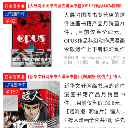
书
北京
销书籍排行榜包邮是2019
[大展鸿图图书专营店漫画书籍]OPUS作品科幻动作原
日本漫画书
年中昊图书专营店精选书
漫画 今敏遗作月销量21件仅售62元
月销量21件
大展鸿图图书专营店的这
￥62
籍,杂志,报纸当中性价比很
件漫画书籍产品月销量21
高的漫画书籍，由北京发
件，,目前仅售价62元，
货。
OPUS作品科幻动作原漫画
今敏遗作上下册科幻动作
元漫画动漫我的造梦之路
发布时间：2019-08-24 03:27:55 | 评论：
0
| 浏览：
31
| 话题：
书籍
杂志
报纸
漫
未麻的部屋图像热血青春
画书籍
大展鸿图图书专营店
作品
科
幻
北京
悬疑推理日本动漫小说书
[新华文轩网络书店漫画书籍]【赠海报+明信片】镖人
日本漫画书
籍是2019年大展鸿图图书
1-7 镖人漫月销量19件仅售156.8元
月销量19件
新华文轩网络书店的这件
￥157
专营店精选书籍,杂志,报纸
漫画书籍产品月销量19
当中性价比很高的漫画书
件，,目前仅售价156.8元，
籍，由北京发货。
【赠海报+明信片】镖人1-
7 镖人漫画全套共7册 许先