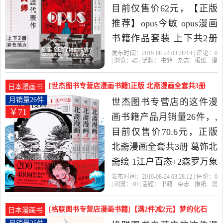
比很高的漫画书籍，由浙
目前仅售价62元，【正版
江 杭州发货。
推荐】opus今敏 opus漫画
书籍作品套装 上下共2册
MrsX译 动画大师今敏 漫
发布时间：2019-08-24 03:28:14 | 评论：
0
| 浏览：
45
| 话题：
书籍
杂志
报纸
漫
画生涯至高代表作 梦的化
画书籍
永喆图书专营店
作品
北
京
书名
石日本动漫大师宫崎骏是
[世杰图书专营店漫画书籍]正版 北斋漫画全套共3册
日本漫画书
2019年永喆图书专营店精
葛饰北斋绘月销量26件仅售70.6元
月销量26件
世杰图书专营店的这件漫
￥71
选书籍,杂志,报纸当中性价
画书籍产品月销量26件，,
比很高的漫画书籍，由河
目前仅售价70.6元，正版
北 石家庄发货。
北斋漫画全套共3册 葛饰北
斋绘 1江户百态+2森罗万象
+3奇想天外 日本漫画创作
发布时间：2019-08-24 03:28:12 | 评论：
0
| 浏览：
40
| 话题：
书籍
杂志
报纸
漫
浮世绘艺术百科全书美术
画书籍
世杰图书专营店
漫画
北
京
书名
绘画动漫画册画集书紫图
[格联图书专营店漫画书籍]【满2件减2元】梦的化石
日本漫画书
是2019年世杰图书专营店
今敏 全短月销量25件仅售64.9元