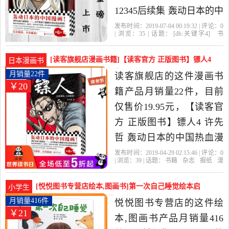
12345后续集 轰动日本的中
国漫画 古风武侠隋唐江湖
发布时间：2019-07-04 00:19:32 | 评论：
0
| 浏览：
35
| 话题：
[db:关键字4]
书
腾讯漫画书籍 正版包邮是
籍
杂志
报纸
漫画书籍
宝廷轩图书
专营店
先哲
漫画书
北京
2019年宝廷轩图书专营店
[读客旗舰店漫画书籍]【读客官方 正版图书】镖人4
日本漫画书
精选书籍,杂志,报纸当中性
许先哲月销量22件仅售19.95元
月销量22件
读客旗舰店的这件漫画书
￥20
价比很高的漫画书籍，由
籍产品月销量22件，目前
北京发货。
仅售价19.95元，【读客官
方 正版图书】镖人4 许先
哲 轰动日本的中国热血漫
画 原创古风武侠隋唐江湖
发布时间：2019-04-29 02:15:46 | 评论：
0
| 浏览：
39
| 话题：
书籍
杂志
报纸
漫
漫画大师高桥留美子，知
画书籍
读客旗舰店
先哲
北京
书
名
名作家马伯庸鼎力推荐是
[悦悦图书专营店绘本,图画书]第一次自己睡觉绘本启
小学生
2019年读客旗舰店精选书
发硬壳精儿童绘本月销量416件仅售21.3元
月销量416件
悦悦图书专营店的这件绘
￥21
籍,杂志,报纸当中性价比很
本,图画书产品月销量416