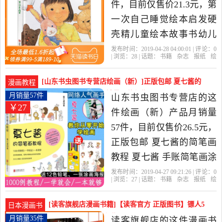
高的漫画书籍，由北京发
件，目前仅售价21.3元，第
货。
一次自己睡觉绘本启发硬
壳精儿童绘本故事书幼儿
园2-3-6-8周岁宝宝睡前阅
发布时间：2019-04-28 04:00:01 | 评论：
0
| 浏览：
28
| 话题：
书籍
杂志
报纸
绘
读物4-7绘图书籍男孩女孩
本
图画书
悦悦图书专营店
睡觉
漫
画书
北京
小孩启蒙小人书早教童书
[山东书虫图书专营店绘画（新）]正版包邮 夏七酱的
漫画教程
漫画书是2019年悦悦图书
简笔画教程 夏七酱月销量57件仅售26.5元
月销量57件
山东书虫图书专营店的这
￥27
专营店精选书籍,杂志,报纸
件绘画（新）产品月销量
当中性价比很高的绘本,图
57件，目前仅售价26.5元，
画书，由上海发货。
正版包邮 夏七酱的简笔画
教程 夏七酱 手账简笔画涂
鸦教程书籍 简笔画图案大
发布时间：2019-04-27 09:21:26 | 评论：
0
| 浏览：
27
| 话题：
书籍
杂志
报纸
绘
全 绘画美术教材书 零基础
画（新）
山东书虫图书专营店
简笔
画
教程
北京
漫画教程入门 手帐简笔画
[读客旗舰店漫画书籍]【读客官方 正版图书】镖人5
日本漫画书
书是2019年山东书虫图书
许先哲月销量35件仅售19.95元
月销量35件
读客旗舰店的这件漫画书