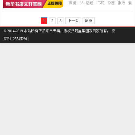
| 浏览：
35
| 话题：
书籍
杂志
报纸
漫
书籍12345 马伯庸田晓鹏李
画书籍
新华文轩网络书店
先哲
北
京
书名
诞万茜推荐 新华书店旗舰
1
2
3
下一页
尾页
店是2019年新华文轩网络
© 2014-2019 本站所有正品来自天猫，版权归阿里集团及商家所有。 京
书店精选书籍,杂志,报纸当
ICP11255452号 |
中性价比很高的漫画书
籍，由江苏 无锡发货。