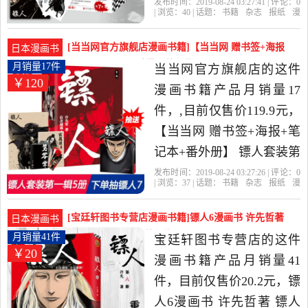
哲著 轰动日本的中国漫画
发布时间：2019-08-24 03:27:41 | 评论：
0
| 浏览：
40
| 话题：
书籍
杂志
报纸
漫
古风武侠隋唐江湖热血漫
画书籍
新华文轩网络书店
先哲
漫
画
北京
画书籍腾讯动漫畅销书籍
[当当网官方旗舰店漫画书籍]【当当网 赠书签+海报
日本漫画书
排行榜是2019年新华文轩
+笔记本+番外月销量17件仅售119.9元
月销量17件
当当网官方旗舰店的这件
￥120
网络书店精选书籍,杂志,报
漫画书籍产品月销量17
纸当中性价比很高的漫画
件，,目前仅售价119.9元，
书籍，由江苏 无锡发货。
【当当网 赠书签+海报+笔
记本+番外册】 镖人套装第
一辑 套装1-5册 轰动日本
发布时间：2019-08-24 03:27:26 | 评论：
0
| 浏览：
37
| 话题：
书籍
杂志
报纸
漫
的中国漫画 原创古风武侠
画书籍
当当网官方旗舰店
套装
先
哲
北京
隋唐江湖镖人是2019年当
[宝廷轩图书专营店漫画书籍]镖人6漫画书 许先哲著
日本漫画书
当网官方旗舰店精选书籍,
镖人1234月销量41件仅售20.2元
月销量41件
宝廷轩图书专营店的这件
￥20
杂志,报纸当中性价比很高
漫画书籍产品月销量41
的漫画书籍，由北京发
件，目前仅售价20.2元，镖
货。
人6漫画书 许先哲著 镖人