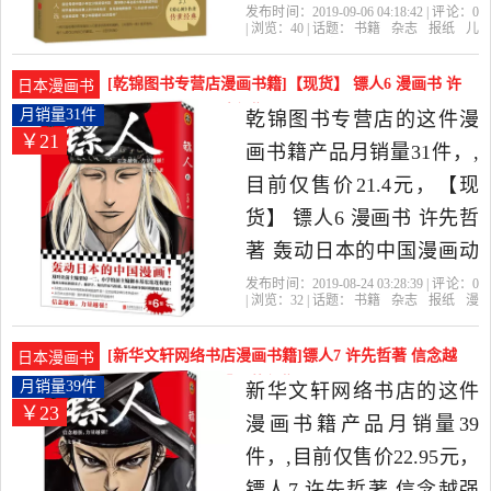
希尔弗斯坦 小学生课外阅
发布时间：2019-09-06 04:18:42 | 评论：
0
| 浏览：
40
| 话题：
书籍
杂志
报纸
儿
读书籍 儿童文学故事书6一
童文学
新又雅图书专营店
失落
漫画
书
北京
12周岁绘本图画书 漫画书
[乾锦图书专营店漫画书籍]【现货】 镖人6 漫画书 许
日本漫画书
是2019年新又雅图书专营
先哲著 月销量31件仅售21.4元
月销量31件
乾锦图书专营店的这件漫
￥21
店精选书籍,杂志,报纸当中
画书籍产品月销量31件，,
性价比很高的儿童文学，
目前仅售价21.4元，【现
由广东 广州发货。
货】 镖人6 漫画书 许先哲
著 轰动日本的中国漫画动
漫连环画小说 古风武侠隋
发布时间：2019-08-24 03:28:39 | 评论：
0
| 浏览：
32
| 话题：
书籍
杂志
报纸
漫
唐江湖 镖人全套12345作者
画书籍
乾锦图书专营店
先哲
漫画
书
北京
的畅销书籍排行榜是2019
[新华文轩网络书店漫画书籍]镖人7 许先哲著 信念越
日本漫画书
年乾锦图书专营店精选书
强力量越强 月销量39件仅售22.95元
月销量39件
新华文轩网络书店的这件
￥23
籍,杂志,报纸当中性价比很
漫画书籍产品月销量39
高的漫画书籍，由北京发
件，,目前仅售价22.95元，
货。
镖人7 许先哲著 信念越强