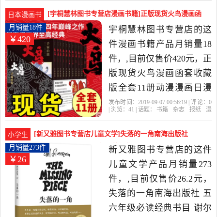
事
北京
书名
文化典故课外故事儿童文
[宇桐慧林图书专营店漫画书籍]正版现货火鸟漫画函
日本漫画书
学书籍是2019年德瑞坊图
套收藏版全套11册月销量18件仅售420元
月销量18件
宇桐慧林图书专营店的这
￥420
书专营店精选书籍,杂志,报
件漫画书籍产品月销量18
纸当中性价比很高的儿童
件，,目前仅售价420元，正
文学，由山东 济南发货。
版现货火鸟漫画函套收藏
版全套11册动漫漫画日漫
艺术传说书籍套装火之鸟
发布时间：2019-09-07 00:56:19 | 评论：
0
| 浏览：
41
| 话题：
书籍
杂志
报纸
漫
凤凰少年热血日本漫画之
画书籍
宇桐慧林图书专营店
火鸟
日
本
北京
神手冢治虫历时三十四
[新又雅图书专营店儿童文学]失落的一角南海出版社
小学生
年，是2019年宇桐慧林图
五六年级必读经月销量273件仅售26.2元
月销量273件
新又雅图书专营店的这件
￥26
书专营店精选书籍,杂志,报
儿童文学产品月销量273
纸当中性价比很高的漫画
件，,目前仅售价26.2元，
书籍，由北京发货。
失落的一角南海出版社 五
六年级必读经典书目 谢尔