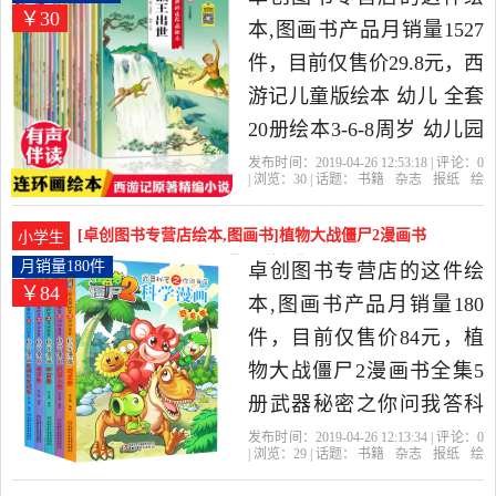
￥30
营店精选书籍,杂志,报纸当
本,图画书产品月销量1527
中性价比很高的儿童文
件，目前仅售价29.8元，西
学，由浙江 杭州发货。
游记儿童版绘本 幼儿 全套
20册绘本3-6-8周岁 幼儿园
故事书小班大班中班图书
发布时间：2019-04-26 12:53:18 | 评论：
0
| 浏览：
30
| 话题：
书籍
杂志
报纸
绘
籍 一年级课外阅读带拼音
本
图画书
卓创图书专营店
演义
班
图
出版社
小学生漫画书连环画小人
[卓创图书专营店绘本,图画书]植物大战僵尸2漫画书
小学生
书是2019年卓创图书专营
全集5册武器秘密月销量180件仅售84元
月销量180件
卓创图书专营店的这件绘
￥84
店精选书籍,杂志,报纸当中
本,图画书产品月销量180
性价比很高的绘本,图画
件，目前仅售价84元，植
书，由浙江 杭州发货。
物大战僵尸2漫画书全集5
册武器秘密之你问我答科
学漫画合集2 机器人卷+发
发布时间：2019-04-26 12:13:34 | 评论：
0
| 浏览：
29
| 话题：
书籍
杂志
报纸
绘
明与发现卷+宇宙卷 漫画书
本
图画书
卓创图书专营店
僵尸
大
战
植物