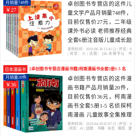
是2019年卓创图书专营店
荐经典全套6月销量748件仅售27元
月销量748件
卓创图书专营店的这件儿
￥27
精选书籍,杂志,报纸当中性
童文学产品月销量748件，
价比很高的儿童文学，由
目前仅售价27元，二年级
浙江 杭州发货。
课外书必读 老师推荐经典
全套6册注音版儿童成长励
志故事书籍6一12带拼音绘
发布时间：2019-06-30 13:41:22 | 评论：
0
| 浏览：
31
| 话题：
[db:关键字4]
书
本一年级小学生课外阅读
籍
杂志
报纸
儿童文学
卓创图书专
营店
学习习惯
培养
出版社
下册1-2-3漫画书读物适合
[卓创图书专营店漫画书籍]柯南漫画书全套5册1-5 名
日本漫画书
是2019年卓创图书专营店
侦探柯南月销量20件仅售36元
月销量20件
卓创图书专营店的这件漫
￥36
精选书籍,杂志,报纸当中性
画书籍产品月销量20件，
价比很高的儿童文学，由
目前仅售价36元，柯南漫
浙江 杭州发货。
画书全套5册1-5 名侦探柯
南漫画 儿童故事全集推理
小说书籍 小学生日本大本
发布时间：2019-04-30 02:07:21 | 评论：
0
| 浏览：
41
| 话题：
书籍
杂志
报纸
漫
柯蓝搞笑动漫最新男孩爆
画书籍
卓创图书专营店
侦探
河