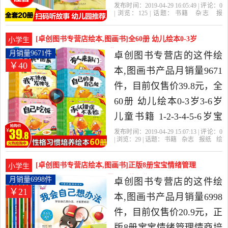
事书小班 适合大班的 中班
发布时间：2019-04-29 16:05:49 | 评论：
0
| 浏览：
125
| 话题：
书籍
杂志
报
儿童书籍 宝宝益智情商带
纸
绘本
图画书
卓创图书专营店
启
迪
心灵
出版社
拼音读物 幼儿绘本5-6-7岁
[卓创图书专营店绘本,图画书]全60册 幼儿绘本0-3岁
小学生
是2019年卓创图书专营店
3-6岁儿月销量9671件仅售39.8元
月销量9671件
卓创图书专营店的这件绘
￥40
精选书籍,杂志,报纸当中性
本,图画书产品月销量9671
价比很高的绘本,图画书，
件，目前仅售价39.8元，全
由浙江 杭州发货。
60册 幼儿绘本0-3岁3-6岁
儿童书籍 1-2-3-4-5-6岁宝
宝图书早教婴儿睡前故事
发布时间：2019-04-29 15:07:13 | 评论：
0
| 浏览：
29
| 话题：
书籍
杂志
报纸
绘
书 幼儿园两岁一三周岁读
本
图画书
卓创图书专营店
儿童
米
尔
英国
物图画书亲子阅读2 书本益
[卓创图书专营店绘本,图画书]正版8册宝宝情绪管理
小学生
智是2019年卓创图书专营
情商培养幼儿童绘月销量6998件仅售20.9元
月销量6998件
卓创图书专营店的这件绘
￥21
店精选书籍,杂志,报纸当中
本,图画书产品月销量6998
性价比很高的绘本,图画
件，目前仅售价20.9元，正
书，由浙江 杭州发货。
版8册宝宝情绪管理情商培