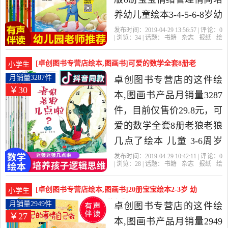
养幼儿童绘本3-4-5-6-8岁幼
儿园故事书小班大班中班
发布时间：2019-04-29 13:56:57 | 评论：
0
| 浏览：
34
| 话题：
书籍
杂志
报纸
绘
图书早教书睡前阅读书籍
本
图画书
卓创图书专营店
自信
内
心
强大
读物0-2-3周岁漫画书有声
[卓创图书专营店绘本,图画书]可爱的数学全套8册老
小学生
四是2019年卓创图书专营
狼老狼几点了绘本月销量3287件仅售29.8元
月销量3287件
卓创图书专营店的这件绘
￥30
店精选书籍,杂志,报纸当中
本,图画书产品月销量3287
性价比很高的绘本,图画
件，目前仅售价29.8元，可
书，由浙江 杭州发货。
爱的数学全套8册老狼老狼
几点了绘本 儿童 3-6周岁
正版幼儿园故事书畅销 中
发布时间：2019-04-29 10:42:11 | 评论：
0
| 浏览：
28
| 话题：
书籍
杂志
报纸
绘
班幼儿阅读数学绘本4-5 益
本
图画书
卓创图书专营店
数学
可
爱
书名
智启蒙宝宝早教图书籍小
[卓创图书专营店绘本,图画书]20册宝宝绘本2-3岁 幼
小学生
班是2019年卓创图书专营
儿童绘本故月销量2949件仅售26.8元
月销量2949件
卓创图书专营店的这件绘
￥27
店精选书籍,杂志,报纸当中
本,图画书产品月销量2949