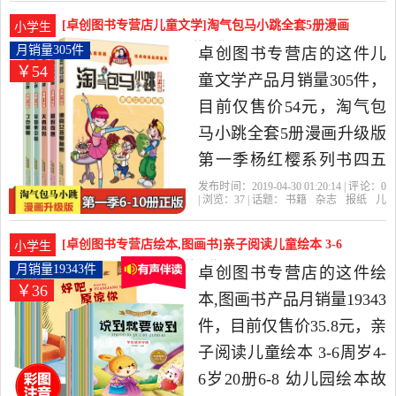
南
漫画书
笑校园珍藏版93好看的书
[卓创图书专营店儿童文学]淘气包马小跳全套5册漫画
小学生
是2019年卓创图书专营店
升级版第一季月销量305件仅售54元
月销量305件
卓创图书专营店的这件儿
￥54
精选书籍,杂志,报纸当中性
童文学产品月销量305件，
价比很高的漫画书籍，由
目前仅售价54元，淘气包
浙江 杭州发货。
马小跳全套5册漫画升级版
第一季杨红樱系列书四五
六年级 丁克舅舅宠物集中
发布时间：2019-04-30 01:20:14 | 评论：
0
| 浏览：
37
| 话题：
书籍
杂志
报纸
儿
营天真妈妈漂亮女孩夏林
童文学
卓创图书专营店
淘气包
马小
跳
安徽
果暑假奇遇的小学生9-12岁
[卓创图书专营店绘本,图画书]亲子阅读儿童绘本 3-6
小学生
是2019年卓创图书专营店
周岁4-6岁月销量19343件仅售35.8元
月销量19343件
卓创图书专营店的这件绘
￥36
精选书籍,杂志,报纸当中性
本,图画书产品月销量19343
价比很高的儿童文学，由
件，目前仅售价35.8元，亲
浙江 杭州发货。
子阅读儿童绘本 3-6周岁4-
6岁20册6-8 幼儿园绘本故