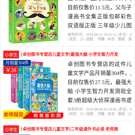
比很高的漫画书籍，由浙
目前仅售价11.5元，父与子
江 杭州发货。
漫画书全集正版包邮彩色
双语版正版 三年级少儿图
书7-9-10-12岁儿童书籍小
发布时间：2019-09-12 18:42:31 | 评论：
0
| 浏览：
35
| 话题：
书籍
杂志
报纸
漫
学生课外阅读书籍三四五
画书籍
卓创图书专营店
伴读
双
语
与子
六年级中英文彩图爆笑校
[卓创图书专营店儿童文学]最强大脑 小学生智力开发
小学生
园是2019年卓创图书专营
测验全套3册月销量304件仅售27.5元
月销量304件
卓创图书专营店的这件儿
￥28
店精选书籍,杂志,报纸当中
童文学产品月销量304件，,
性价比很高的漫画书籍，
目前仅售价27.5元，最强大
由浙江 杭州发货。
脑 小学生智力开发测验全
套3册超级大侦探漫画书逻
辑推理大脑思维注意力专
发布时间：2019-09-06 04:19:04 | 评论：
0
| 浏览：
33
| 话题：
书籍
杂志
报纸
儿
注力训练测验书籍入门适
童文学
卓创图书专营店
破案
大侦
探
漫画书
合三年级6-7-8-10岁看的书
[卓创图书专营店儿童文学]二年级课外书必读 老师推
小学生