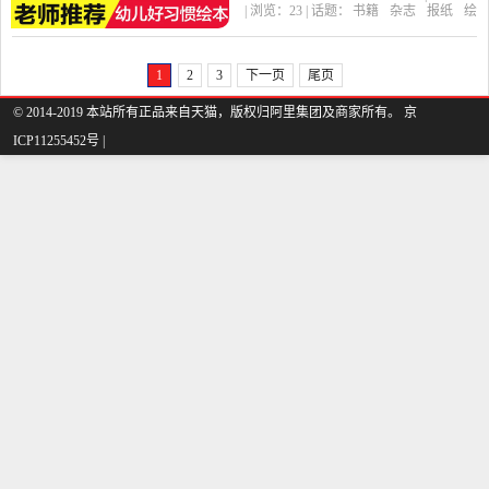
| 浏览：
23
| 话题：
书籍
杂志
报纸
绘
周岁图书漫画书0-3-6岁小
本
图画书
卓创图书专营店
快乐
分
享
郑州
班中班宝宝读物早教启蒙
1
2
3
下一页
尾页
书籍是2019年卓创图书专
© 2014-2019 本站所有正品来自天猫，版权归阿里集团及商家所有。 京
营店精选书籍,杂志,报纸当
ICP11255452号 |
中性价比很高的绘本,图画
书，由浙江 杭州发货。