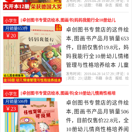
8周岁幼儿园大班小中班幼
发布时间：2019-04-28 19:49:29 | 评论：
0
| 浏览：
24
| 话题：
书籍
杂志
报纸
绘
儿童阅读物图书5-7早教睡
本
图画书
卓创图书专营店
熊熊
故
事书
乐园
前漫画书籍亲子童话宝宝
[卓创图书专营店绘本,图画书]妈妈我能行全10册幼儿
小学生
书本是2019年卓创图书专
情绪管理与性格月销量653件仅售19.8元
月销量653件
卓创图书专营店的这件绘
￥20
营店精选书籍,杂志,报纸当
本,图画书产品月销量653
中性价比很高的绘本,图画
件，目前仅售价19.8元，妈
书，由浙江 杭州发货。
妈我能行全10册幼儿情绪
管理与性格培养绘本 儿童
书籍 3-4-5-6岁幼儿园故事
发布时间：2019-04-28 14:57:29 | 评论：
0
| 浏览：
23
| 话题：
书籍
杂志
报纸
绘
书中班小班读物老师推荐
本
图画书
卓创图书专营店
勇敢
出
版社
中国大陆
图书益智早教启蒙勇敢做
[卓创图书专营店绘本,图画书]全10册幼儿情商性格培
小学生
自己是2019年卓创图书专
养阅读绘本 儿月销量506件仅售22.8元
月销量506件
卓创图书专营店的这件绘
￥23
营店精选书籍,杂志,报纸当
本,图画书产品月销量506
中性价比很高的绘本,图画
件，目前仅售价22.8元，全
书，由浙江 杭州发货。
10册幼儿情商性格培养阅