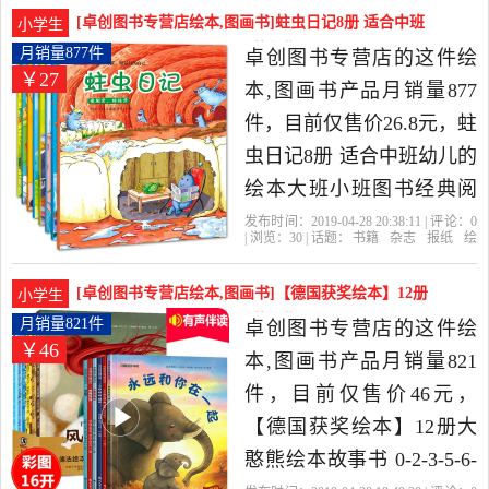
探
漫画
笑校园珍藏版93好看的书
[卓创图书专营店绘本,图画书]蛀虫日记8册 适合中班
小学生
是2019年卓创图书专营店
幼儿的绘本大班月销量877件仅售26.8元
月销量877件
卓创图书专营店的这件绘
￥27
精选书籍,杂志,报纸当中性
本,图画书产品月销量877
价比很高的漫画书籍，由
件，目前仅售价26.8元，蛀
浙江 杭州发货。
虫日记8册 适合中班幼儿的
绘本大班小班图书经典阅
读 儿童绘本故事书 3-4-6-7
发布时间：2019-04-28 20:38:11 | 评论：
0
| 浏览：
30
| 话题：
书籍
杂志
报纸
绘
岁幼儿园字少图大 一年级
本
图画书
卓创图书专营店
最好
的
培养
习惯
阅读学校推荐书籍读物3-5
[卓创图书专营店绘本,图画书]【德国获奖绘本】12册
小学生
是2019年卓创图书专营店
大憨熊绘本故事月销量821件仅售46元
月销量821件
卓创图书专营店的这件绘
￥46
精选书籍,杂志,报纸当中性
本,图画书产品月销量821
价比很高的绘本,图画书，
件，目前仅售价46元，
由浙江 杭州发货。
【德国获奖绘本】12册大
憨熊绘本故事书 0-2-3-5-6-