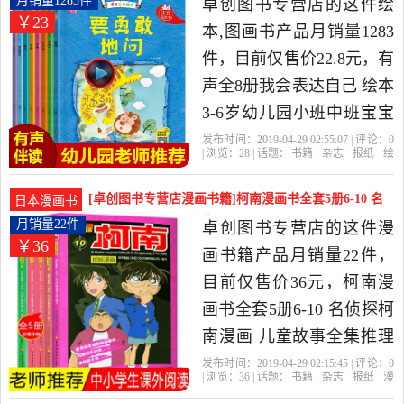
月销量1283件
卓创图书专营店的这件绘
￥23
店精选书籍,杂志,报纸当中
本,图画书产品月销量1283
性价比很高的绘本,图画
件，目前仅售价22.8元，有
书，由浙江 杭州发货。
声全8册我会表达自己 绘本
3-6岁幼儿园小班中班宝宝
情商情绪管理幼儿书籍4-6
发布时间：2019-04-29 02:55:07 | 评论：
0
| 浏览：
28
| 话题：
书籍
杂志
报纸
绘
岁儿童故事书图书三岁阅
本
图画书
卓创图书专营店
我会
表
达自己
韩国
读国外获奖益智语言训练
[卓创图书专营店漫画书籍]柯南漫画书全套5册6-10 名
日本漫画书
周岁是2019年卓创图书专
侦探柯月销量22件仅售36元
月销量22件
卓创图书专营店的这件漫
￥36
营店精选书籍,杂志,报纸当
画书籍产品月销量22件，
中性价比很高的绘本,图画
目前仅售价36元，柯南漫
书，由浙江 杭州发货。
画书全套5册6-10 名侦探柯
南漫画 儿童故事全集推理
小说书籍 小学生日本大本
发布时间：2019-04-29 02:15:45 | 评论：
0
| 浏览：
36
| 话题：
书籍
杂志
报纸
漫
柯蓝搞笑动漫最新男孩爆
画书籍
卓创图书专营店
柯南
侦