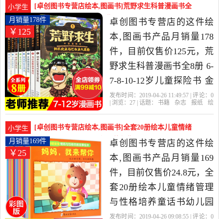
小学生9-12岁搞笑女男孩畅
[卓创图书专营店绘本,图画书]荒野求生科普漫画书全
小学生
销是2019年卓创图书专营
8册 6-7-8月销量178件仅售125元
月销量178件
卓创图书专营店的这件绘
￥125
店精选书籍,杂志,报纸当中
本,图画书产品月销量178
性价比很高的绘本,图画
件，目前仅售价125元，荒
书，由浙江 杭州发货。
野求生科普漫画书全8册 6-
7-8-10-12岁儿童探险书 金
炳万的丛林法则改编漫画
发布时间：2019-04-26 11:49:57 | 评论：
0
| 浏览：
27
| 话题：
书籍
杂志
报纸
绘
版 小学生课外勇者历险记
本
图画书
卓创图书专营店
历险
记
勇者
漫画书
生存书 荒野求生科普漫画
[卓创图书专营店绘本,图画书]全套20册绘本儿童情绪
小学生
书是2019年卓创图书专营
管理与性格培养月销量169件仅售24.8元
月销量169件
卓创图书专营店的这件绘
￥25
店精选书籍,杂志,报纸当中
本,图画书产品月销量169
性价比很高的绘本,图画
件，目前仅售价24.8元，全
书，由浙江 杭州发货。
套20册绘本儿童情绪管理
与性格培养童话书幼儿园
宝宝睡前故事书幼儿1-4-5
发布时间：2019-04-26 09:08:55 | 评论：
0