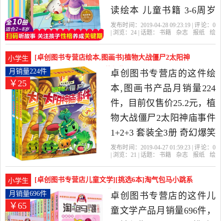
读绘本 儿童书籍 3-6周岁
幼儿园老师推荐的 适合大
发布时间：2019-04-28 09:23:19 | 评论：
0
| 浏览：
24
| 话题：
书籍
杂志
报纸
绘
班中班小班幼儿阅读的经
本
图画书
卓创图书专营店
亲子
天
津
书名
典绘本睡前故事早教畅销
[卓创图书专营店绘本,图画书]植物大战僵尸2太阳神
小学生
启蒙是2019年卓创图书专
庙事件1+2+3月销量224件仅售25.2元
月销量224件
卓创图书专营店的这件绘
￥25
营店精选书籍,杂志,报纸当
本,图画书产品月销量224
中性价比很高的绘本,图画
件，目前仅售价25.2元，植
书，由浙江 杭州发货。
物大战僵尸2太阳神庙事件
1+2+3 套装全3册 奇幻爆笑
漫画书 5-6-9岁少儿童励志
发布时间：2019-04-27 01:59:23 | 评论：
0
| 浏览：
21
| 话题：
书籍
杂志
报纸
绘
冒险小说 小学生课外读物
本
图画书
卓创图书专营店
神庙
僵
尸
大战
幼儿连环画绘本故事图书
[卓创图书专营店儿童文学][挑选6本]淘气包马小跳系
小学生
是2019年卓创图书专营店
列全套26月销量696件仅售64.8元
月销量696件
卓创图书专营店的这件儿
￥65
精选书籍,杂志,报纸当中性
童文学产品月销量696件，