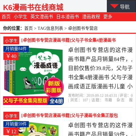
K6漫画书在线商城
导航
首页
小学生
英文漫画书
日本漫画书
漫画教程
更多
你的位置：
首页
> TAG信息列表 > 卓创图书专营店
[卓创图书专营店漫画书籍]父与子书全集4册漫画书
小学生
父与子漫画成月销量84件仅售39.8元
月销量84件
卓创图书专营店的这件漫
￥40
画书籍产品月销量84件，,
目前仅售价39.8元，父与子
书全集4册漫画书 父与子漫
画成语正版漫画书儿童 小
学生 三年级四五年级课外
发布时间：2019-09-12 18:43:31 | 评论：
0
| 浏览：
107
| 话题：
书籍
杂志
报
阅读书籍故事 7-10-13岁爆
纸
漫画书籍
卓创图书专营店
与
子
漫画书
江西
笑校园搞笑完整版全套是
[卓创图书专营店漫画书籍]父与子漫画书全集正版包
小学生
2019年卓创图书专营店精
邮彩色双语版正月销量59件仅售11.5元
月销量59件
卓创图书专营店的这件漫
￥12
选书籍,杂志,报纸当中性价
画书籍产品月销量59件，,