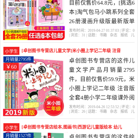
价比很高的绘本,图画书，
目前仅售价64.8元，[挑选6
由浙江 杭州发货。
本]淘气包马小跳系列全套
26册漫画升级版最新版单
本单买唐家小仙妹 杨红樱
发布时间：2019-04-27 01:37:03 | 评论：
0
| 浏览：
31
| 话题：
书籍
杂志
报纸
儿
的书籍全集第二季小学
童文学
卓创图书专营店
升级版
漫
画
淘气包
生 阅读书和鹦鹉对话漫画
[卓创图书专营店儿童文学]米小圈上学记二年级 注音
小学生
书是2019年卓创图书专营
版全套4册小月销量2795件仅售59.9元
月销量2795件
卓创图书专营店的这件儿
￥60
店精选书籍,杂志,报纸当中
童文学产品月销量2795
性价比很高的儿童文学，
件，目前仅售价59.9元，米
由浙江 杭州发货。
小圈上学记二年级 注音版
全套4册小学二年级课外阅
读书8-12岁 适合一年级小
发布时间：2019-04-26 12:53:52 | 评论：
0
| 浏览：
26
| 话题：
书籍
杂志
报纸
儿
学生课外书必读老师推荐
童文学
卓创图书专营店
出版社
少年
儿童
中国大陆
经典的书籍 校园故事儿漫
[卓创图书专营店绘本,图画书]西游记儿童版绘本 幼儿
小学生
画书是2019年卓创图书专
全套20册绘月销量1527件仅售29.8元
月销量1527件
卓创图书专营店的这件绘