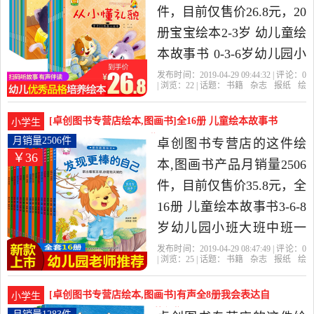
性价比很高的绘本,图画
件，目前仅售价26.8元，20
书，由浙江 杭州发货。
册宝宝绘本2-3岁 幼儿童绘
本故事书 0-3-6岁幼儿园小
班大班中班亲子早教阅读
发布时间：2019-04-29 09:44:32 | 评论：
0
| 浏览：
22
| 话题：
书籍
杂志
报纸
绘
物老师推荐情绪管理益智
本
图画书
卓创图书专营店
情商
宝
贝
新疆
启蒙小孩看图讲睡前故事
[卓创图书专营店绘本,图画书]全16册 儿童绘本故事书
小学生
书籍是2019年卓创图书专
3-6-8岁月销量2506件仅售35.8元
月销量2506件
卓创图书专营店的这件绘
￥36
营店精选书籍,杂志,报纸当
本,图画书产品月销量2506
中性价比很高的绘本,图画
件，目前仅售价35.8元，全
书，由浙江 杭州发货。
16册 儿童绘本故事书3-6-8
岁幼儿园小班大班中班一
年级注音版 幼儿绘本5-6岁
发布时间：2019-04-29 08:47:49 | 评论：
0
| 浏览：
25
| 话题：
书籍
杂志
报纸
绘
图书读物4-7 课外阅读书的
本
图画书
卓创图书专营店
长江
出
版社
少年儿童
宝宝书籍益智早教睡前故
[卓创图书专营店绘本,图画书]有声全8册我会表达自
小学生
事是2019年卓创图书专营
己 绘本3-6岁月销量1283件仅售22.8元