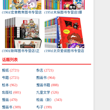
(196)[宏聿教育图书专营店
(195)[木垛图书专营店]爆
绘本,图画书]带拼音的儿童
笑校园漫画书全套10册月
绘本故事书套装10册 适月
销量209件仅售65元
销量1925件仅售19.8元
(190)[新晖图书专营店]正
(190)[北京爱阅图书专营店
版 漫画兵法故事 漫画月销
漫画书籍]阿衰全集1-10册
话题列表
量119件仅售62.3元
爆笑校园漫画书 小月销量
51件仅售68元
报纸
(2721)
杂志
(2721)
书籍
(2721)
图画书
(964)
绘本
(962)
漫画书籍
(888)
出版社
(601)
儿童文学
(526)
漫画
(470)
绘画（新）
(343)
漫画书
(309)
与子
(199)