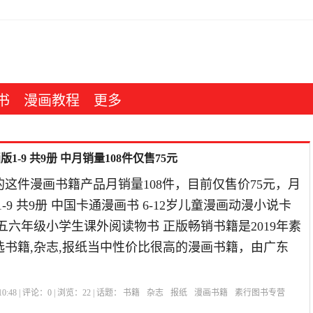
书
漫画教程
更多
-9 共9册 中月销量108件仅售75元
这件漫画书籍产品月销量108件，目前仅售价75元，月
-9 共9册 中国卡通漫画书 6-12岁儿童漫画动漫小说卡
五六年级小学生课外阅读物书 正版畅销书籍是2019年素
选书籍,杂志,报纸当中性价比很高的漫画书籍，由广东
0:48 | 评论：
0
| 浏览：
22
| 话题：
书籍
杂志
报纸
漫画书籍
素行图书专营