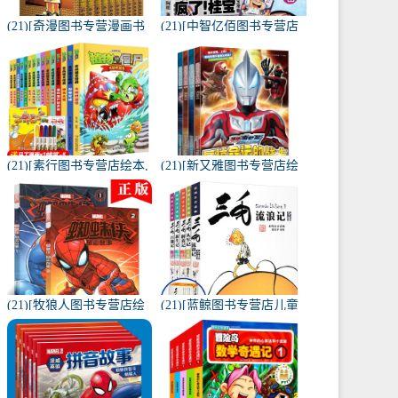
(21)[奇漫图书专营漫画书
(21)[中智亿佰图书专营店
籍]【经典原版】名侦探柯
漫画书籍]现货 疯了桂宝漫
南漫画书全套1-月销量69
画书21 宝漫卷 阿月销量72
件仅售60元
件仅售20.8元
(21)[素行图书专营店绘本,
(21)[新又雅图书专营店绘
图画书]植物大战僵尸2漫
本,图画书]捷德奥特曼漫画
画书全套1-15册植月销量
书 大全4册 幼儿园连月销
114件仅售162元
量163件仅售29.8元
(21)[牧狼人图书专营店绘
(21)[蓝鲸图书专营店儿童
本,图画书]正版蜘蛛侠励志
文学]三毛流浪记全集正版
故事书漫威电影儿童漫画
小学生全5册注音版月销量
月销量169件仅售45元
1573件仅售76元