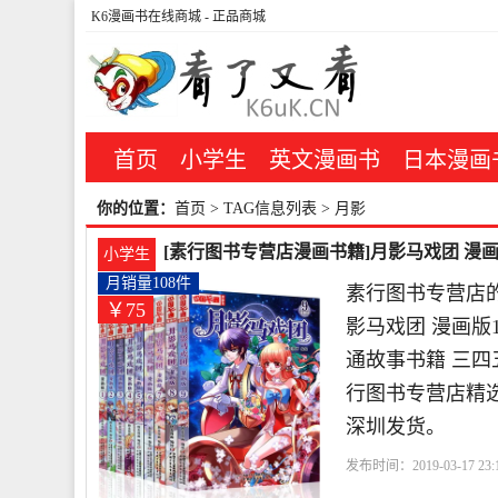
K6漫画书在线商城
- 正品商城
首页
小学生
英文漫画书
日本漫画
你的位置：
首页
> TAG信息列表 > 月影
[素行图书专营店漫画书籍]月影马戏团 漫画版1
小学生
月销量108件
素行图书专营店的
￥75
影马戏团 漫画版1
通故事书籍 三四
行图书专营店精
深圳发货。
发布时间：2019-03-17 23:1
店
马戏团
月影
中国