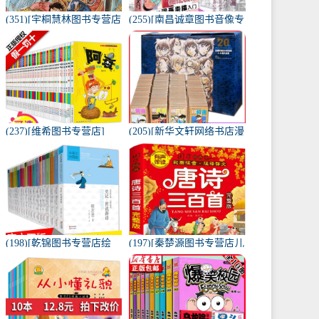
(351)[宇桐慧林图书专营店
(255)[南昌诚章图书音像专
漫画书籍]正版现货航海王
营店绘画（新）]正版包邮
卷八十二 世界哗然 月销量
新手漫画技法教程-零基础
14件仅售9.9元
漫月销量95件仅售12元
(237)[维希图书专营店]
(205)[新华文轩网络书店漫
【自选10本】阿衰大全集
画书籍]名侦探柯南连载20
月销量104件仅售68元
周年纪念版大合集(月销量
26件仅售390元
(198)[乾锦图书专营店绘
(197)[秦楚源图书专营店儿
本,图画书]全套20册 蔡志
童文学]唐诗三百300首正
忠漫画中英文对照版 月销
版全集幼儿园儿童宝月销
量10件仅售315元
量17800件仅售14.9元