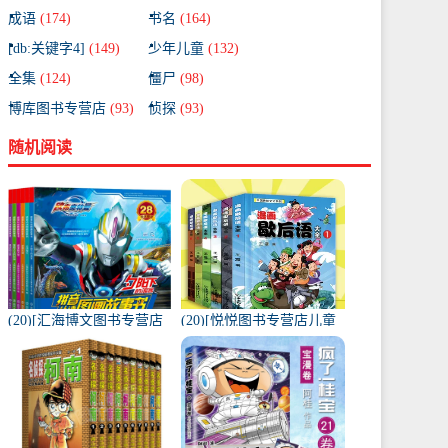
成语
(174)
书名
(164)
[db:关键字4]
(149)
少年儿童
(132)
全集
(124)
僵尸
(98)
博库图书专营店
(93)
侦探
(93)
随机阅读
(20)[汇海博文图书专营店
(20)[悦悦图书专营店儿童
绘本,图画书]奥特曼漫画书
文学]漫画歇后语大全书 全
全套全集6册 绘本幼儿园
套6册彩绘版正版月销量
月销量522件仅售44.8元
334件仅售29.8元