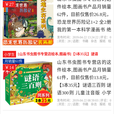
￥27
店精选书籍,杂志,报纸当中
件绘本,图画书产品月销量
性价比很高的绘本,图画
62件，目前仅售价26.8元，
书，由山东 济南发货。
恐龙世界历险记1+2 全2册
我的第一本科学漫画书 绝
境生存系列 7-10-14岁儿童
发布时间：2019-04-22 13:24:22 | 评论：
0
| 浏览：
28
| 话题：
书籍
杂志
报纸
绘
科普百科全书恐龙图画书
本
图画书
山东书虫图书专营店
大自
然
幻想
漫画书
籍 恐龙世界历险记漫画书
[山东书虫图书专营店绘本,图画书]【3本35元】谜语
小学生
全套是2019年山东书虫图
三百则 谜语300月销量61件仅售13.8元
月销量61件
山东书虫图书专营店的这
￥14
书专营店精选书籍,杂志,报
件绘本,图画书产品月销量
纸当中性价比很高的绘本,
61件，目前仅售价13.8元，
图画书，由山东 济南发
【3本35元】谜语三百则 谜
货。
语300则 儿童注音版 小学
生一二年级课外阅读童话
发布时间：2019-04-22 08:59:03 | 评论：
0
| 浏览：
22
| 话题：
书籍
杂志
报纸
绘
故事漫画书籍4-5-6-8-10岁
本
图画书
山东书虫图书专营店
谜
语
安徽
出版社