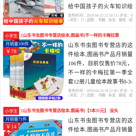
发货。
给中国孩子的火车知识绘
本 青少年故事书籍6-9-12
发布时间：2019-04-25 22:10:13 | 评论：
0
| 浏览：
37
| 话题：
书籍
杂志
报纸
绘
周岁儿童科普百科书 小学
本
图画书
山东书虫图书专营店
故
事
高铁
中国
生课外读物幼儿园早教漫
[山东书虫图书专营店绘本,图画书]不一样的卡梅拉第
小学生
画书是2019年山东书虫图
一季全套12册儿童绘月销量106件仅售78元
月销量106件
山东书虫图书专营店的这
￥78
书专营店精选书籍,杂志,报
件绘本,图画书产品月销量
纸当中性价比很高的绘本,
106件，目前仅售价78元，
图画书，由山东 济南发
不一样的卡梅拉第一季全
货。
套12册儿童绘本故事书0-3-
6-8岁幼儿园宝宝图书图画
发布时间：2019-04-24 19:12:46 | 评论：
0
| 浏览：
27
| 话题：
书籍
杂志
报纸
绘
书我想去看海一二年级小
本
图画书
山东书虫图书专营店
出版
社
书名
儿童
学生漫画读物儿童文学儿
[山东书虫图书专营店绘本,图画书]【3本35元】 没头
小学生
童书籍是2019年山东书虫
脑和不高兴 小树月销量71件仅售13.8元
月销量71件
山东书虫图书专营店的这
￥14
图书专营店精选书籍,杂志,
件绘本,图画书产品月销量