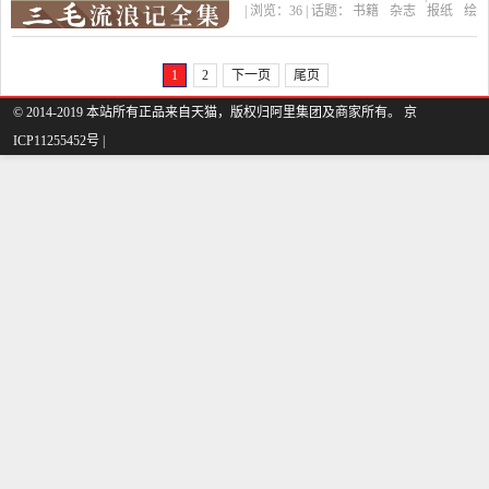
| 浏览：
36
| 话题：
书籍
杂志
报纸
绘
连环画 三毛漫画集童书少
本
图画书
山东书虫图书专营店
全
集
三毛流浪记
出版社
儿图画故事小学生课外书
1
2
下一页
尾页
籍是2019年山东书虫图书
© 2014-2019 本站所有正品来自天猫，版权归阿里集团及商家所有。 京
专营店精选书籍,杂志,报纸
ICP11255452号 |
当中性价比很高的绘本,图
画书，由山东 济南发货。