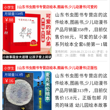
上
学记
级课外书必读童书7-10岁童
[山东书虫图书专营店绘本,图画书,少儿动漫书]可爱的
小学生
话读物是2019年山东书虫
鼠小弟系列绘本全套6册第一1辑月销量358件仅售88
月销量358件
山东书虫图书专营店的这
￥88
元
图书专营店精选书籍,杂志,
件绘本,图画书,少儿动漫书
报纸当中性价比很高的儿
产品月销量358件，,目前仅
童文学，由山东 济南发
售价88元，可爱的鼠小弟
货。
系列绘本全套6册第一1辑
幼儿园绘本故事书儿童绘
发布时间：2019-08-23 22:11:42 | 评论：
0
| 浏览：
29
| 话题：
书籍
杂志
报纸
绘
本2-3-6-8岁故事书漫画书
本
图画书
少儿动漫书
山东书虫图书
专营店
小弟
可爱
中江
小学生连环画幼儿绘本图
[山东书虫图书专营店绘本,图画书,少儿动漫书]正版包
小学生
书宝宝早教绘本书籍是
邮 月亮的味道 幼儿园绘本故事月销量313件仅售15.8
月销量313件
山东书虫图书专营店的这
￥16
元
2019年山东书虫图书专营
件绘本,图画书,少儿动漫书
店精选书籍,杂志,报纸当中
产品月销量313件，,目前仅
性价比很高的绘本,图画书,
售价15.8元，正版包邮 月
少儿动漫书，由山东 济南
亮的味道 幼儿园绘本故事