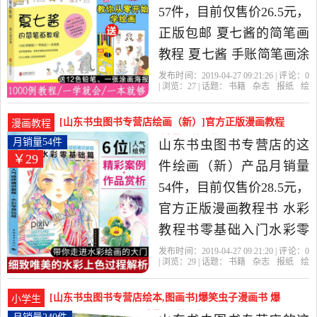
当中性价比很高的儿童文
57件，目前仅售价26.5元，
学，由山东 济南发货。
正版包邮 夏七酱的简笔画
教程 夏七酱 手账简笔画涂
鸦教程书籍 简笔画图案大
发布时间：2019-04-27 09:21:26 | 评论：
0
| 浏览：
27
| 话题：
书籍
杂志
报纸
绘
全 绘画美术教材书 零基础
画（新）
山东书虫图书专营店
简笔
画
教程
北京
漫画教程入门 手帐简笔画
[山东书虫图书专营店绘画（新）]官方正版漫画教程
漫画教程
书是2019年山东书虫图书
书 水彩教程书零基础月销量54件仅售28.5元
月销量54件
山东书虫图书专营店的这
￥29
专营店精选书籍,杂志,报纸
件绘画（新）产品月销量
当中性价比很高的绘画
54件，目前仅售价28.5元，
（新），由山东 济南发
官方正版漫画教程书 水彩
货。
教程书零基础入门水彩零
基础篇水彩绘制漫画插画
发布时间：2019-04-27 09:21:20 | 评论：
0
| 浏览：
29
| 话题：
书籍
杂志
报纸
绘
手绘动漫技法教程马克笔
画（新）
山东书虫图书专营店
水
彩
植物
教程
上色教程书秘密花园素描
[山东书虫图书专营店绘本,图画书]爆笑虫子漫画书 爆
小学生
教程Pixiv是2019年山东书
笑虫子 注音版全套月销量240件仅售39元