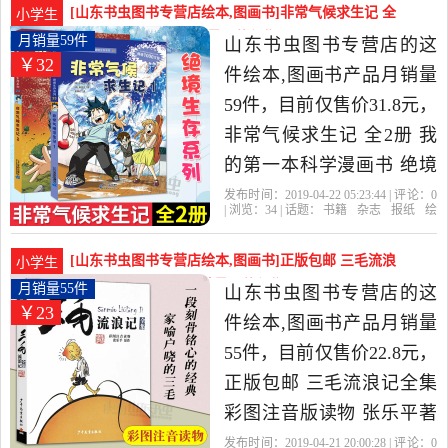
儿童谜语大全幼儿益智游
[山东书虫图书专营店绘本,图画书]非常气候求生记 全
小学生
戏书是2019年山东书虫图
2册 我的第一本科月销量59件仅售31.8元
月销量59件
山东书虫图书专营店的这
￥32
书专营店精选书籍,杂志,报
件绘本,图画书产品月销量
纸当中性价比很高的绘本,
59件，目前仅售价31.8元，
图画书，由山东 济南发
非常气候求生记 全2册 我
货。
的第一本科学漫画书 绝境
求生系列 少儿科普百科全
发布时间：2019-04-22 05:23:44 | 评论：
0
| 浏览：
34
| 话题：
书籍
杂志
报纸
绘
书少儿科普漫画书7-10岁一
本
图画书
山东书虫图书专营店
有
个
愿望
漫画书
二三年级小学生阅读必读
[山东书虫图书专营店绘本,图画书]正版包邮 三毛流浪
小学生
书籍是2019年山东书虫图
记全集 彩图注音版月销量55件仅售22.8元
月销量55件
山东书虫图书专营店的这
￥23
书专营店精选书籍,杂志,报
件绘本,图画书产品月销量
纸当中性价比很高的绘本,
55件，目前仅售价22.8元，
图画书，由山东 济南发
正版包邮 三毛流浪记全集
货。
彩图注音版读物 张乐平著
6-12岁儿童绘本卡通故事书
发布时间：2019-04-21 20:00:28 | 评论：
0