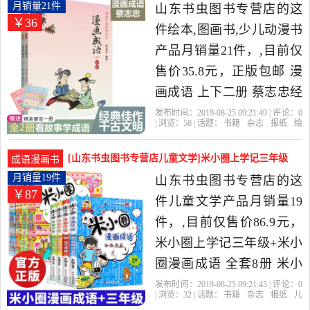
读物书籍是2019年山东书
邮 漫画成语 上下二册 蔡月销量21件仅售35.8元
月销量21件
山东书虫图书专营店的这
￥36
虫图书专营店精选书籍,杂
件绘本,图画书,少儿动漫书
志,报纸当中性价比很高的
产品月销量21件，,目前仅
儿童文学，由山东 济南发
售价35.8元，正版包邮 漫
货。
画成语 上下二册 蔡志忠经
典漫画故事 儿童彩版漫画
发布时间：2019-08-25 09:21:49 | 评论：
0
| 浏览：
58
| 话题：
书籍
杂志
报纸
绘
绘本成语故事6-8-9-10岁 青
本
图画书
少儿动漫书
山东书虫图书
专营店
漫画
成语
人民出版社
少儿课外阅读书是2019年
[山东书虫图书专营店儿童文学]米小圈上学记三年级
成语漫画书
山东书虫图书专营店精选
+米小圈漫画成语 月销量19件仅售86.9元
月销量19件
山东书虫图书专营店的这
￥87
书籍,杂志,报纸当中性价比
件儿童文学产品月销量19
很高的绘本,图画书,少儿动
件，,目前仅售价86.9元，
漫书，由山东 济南发货。
米小圈上学记三年级+米小
圈漫画成语 全套8册 米小
圈小学生课外阅读书籍儿
发布时间：2019-08-25 09:21:45 | 评论：
0
| 浏览：
32
| 话题：
书籍
杂志
报纸
儿
童文学故事二三四五六年
童文学
山东书虫图书专营店
小豆
包