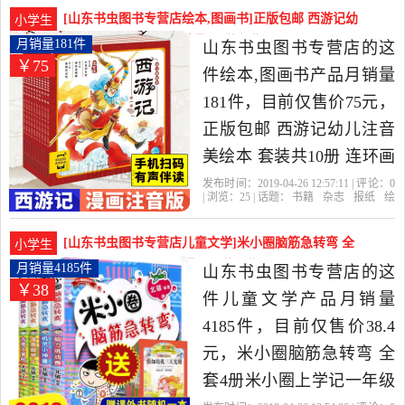
丁
百变
编者
生一二年级课外书阅读儿
[山东书虫图书专营店绘本,图画书]正版包邮 西游记幼
小学生
童课外读物是2019年山东
儿注音美绘本 套装月销量181件仅售75元
月销量181件
山东书虫图书专营店的这
￥75
书虫图书专营店精选书籍,
件绘本,图画书产品月销量
杂志,报纸当中性价比很高
181件，目前仅售价75元，
的绘本,图画书，由山东 济
正版包邮 西游记幼儿注音
南发货。
美绘本 套装共10册 连环画
美绘版 3-6-8岁儿童读物童
发布时间：2019-04-26 12:57:11 | 评论：
0
| 浏览：
25
| 话题：
书籍
杂志
报纸
绘
书图画书新版大字注音版
本
图画书
山东书虫图书专营店
西游
记
幼儿
长江
四大名著 西游记全集故事
[山东书虫图书专营店儿童文学]米小圈脑筋急转弯 全
小学生
书籍是2019年山东书虫图
套4册米小圈上学月销量4185件仅售38.4元
月销量4185件
山东书虫图书专营店的这
￥38
书专营店精选书籍,杂志,报
件儿童文学产品月销量
纸当中性价比很高的绘本,
4185件，目前仅售价38.4
图画书，由山东 济南发
元，米小圈脑筋急转弯 全
货。
套4册米小圈上学记一年级