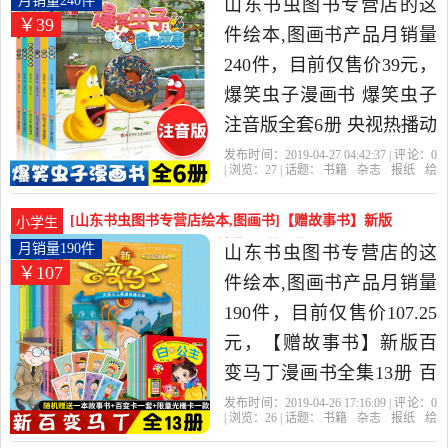
月销量240件
山东书虫图书专营店的这
￥39
虫图书专营店精选书籍,杂
件绘本,图画书产品月销量
志,报纸当中性价比很高的
240件，目前仅售价39元，
绘画（新），由山东 济南
爆笑虫子漫画书 爆笑虫子
发货。
注音版全套6册 央视热播动
画片 儿童书籍 漫画故事书
发布时间：2019-04-27 04:42:37 | 评论：
0
| 浏览：
27
| 话题：
书籍
杂志
报纸
绘
小学生9-12周岁 儿童漫画
本
图画书
山东书虫图书专营店
爆
笑
虫子
出版社
爆笑校园幽默全集动画图
[山东书虫图书专营店绘本,图画书]【赠故事书】新版
小学生
书是2019年山东书虫图书
百变马丁漫画书全集1月销量190件仅售107.25元
月销量190件
山东书虫图书专营店的这
￥107
专营店精选书籍,杂志,报纸
件绘本,图画书产品月销量
当中性价比很高的绘本,图
190件，目前仅售价107.25
画书，由山东 济南发货。
元，【赠故事书】新版百
变马丁漫画书全集13册 百
变马丁故事书 儿童卡通动
发布时间：2019-04-26 17:16:09 | 评论：
0
| 浏览：
26
| 话题：
书籍
杂志
报纸
绘
漫绘本故事书籍6-12岁小学
本
图画书
山东书虫图书专营店
马