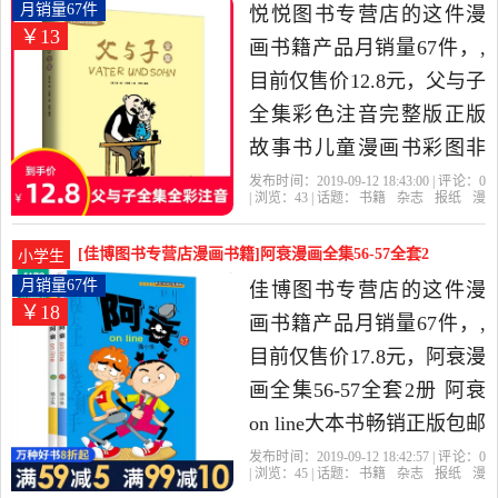
年佳博图书专营店精选书
版正版故事书儿月销量67件仅售12.8元
月销量67件
悦悦图书专营店的这件漫
￥13
籍,杂志,报纸当中性价比很
画书籍产品月销量67件，,
高的漫画书籍，由江西 南
目前仅售价12.8元，父与子
昌发货。
全集彩色注音完整版正版
故事书儿童漫画书彩图非
双语3-6-8-10-12岁小学生一
发布时间：2019-09-12 18:43:00 | 评论：
0
| 浏览：
43
| 话题：
书籍
杂志
报纸
漫
二年级课外读物搞笑连环
画书籍
悦悦图书专营店
与子
全
集
出版社
画小人书少儿经典卜劳恩
[佳博图书专营店漫画书籍]阿衰漫画全集56-57全套2
小学生
是2019年悦悦图书专营店
册 阿衰月销量67件仅售17.8元
月销量67件
佳博图书专营店的这件漫
￥18
精选书籍,杂志,报纸当中性
画书籍产品月销量67件，,
价比很高的漫画书籍，由
目前仅售价17.8元，阿衰漫
上海发货。
画全集56-57全套2册 阿衰
on line大本书畅销正版包邮
书籍搞笑故事书彩色图书
发布时间：2019-09-12 18:42:57 | 评论：
0
| 浏览：
45
| 话题：
书籍
杂志
报纸
漫
儿童读物9-12-15岁小学生
画书籍
佳博图书专营店
晨光
出版