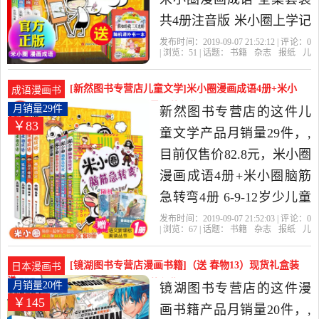
共4册注音版 米小圈上学记
带拼音漫画书 适合一年级
发布时间：2019-09-07 21:52:12 | 评论：
0
| 浏览：
51
| 话题：
书籍
杂志
报纸
儿
孩子阅读的课外书 小学生
童文学
东方阅图书专营店
成语
漫
画
出版社
二三年级课外书老师推荐
[新然图书专营店儿童文学]米小圈漫画成语4册+米小
成语漫画书
阅读是2019年东方阅图书
圈脑筋急转弯月销量29件仅售82.8元
月销量29件
新然图书专营店的这件儿
￥83
专营店精选书籍,杂志,报纸
童文学产品月销量29件，,
当中性价比很高的儿童文
目前仅售价82.8元，米小圈
学，由上海发货。
漫画成语4册+米小圈脑筋
急转弯4册 6-9-12岁少儿童
文学 漫画成语谜语益智 一
发布时间：2019-09-07 21:52:03 | 评论：
0
| 浏览：
67
| 话题：
书籍
杂志
报纸
儿
二三年级小学生课外漫画
童文学
新然图书专营店
出版社
少年
儿童
漫画书
书 正版是2019年新然图书
[镜湖图书专营店漫画书籍]（送 春物13）现货礼盒装
日本漫画书
专营店精选书籍,杂志,报纸
爆漫王食月销量20件仅售145元
月销量20件
镜湖图书专营店的这件漫
￥145
当中性价比很高的儿童文
画书籍产品月销量20件，,