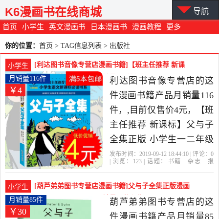
K6漫画书在线商城
导航
首页
小学生
英文漫画书
日本漫画书
漫画教程
更多
你的位置：
首页
> TAG信息列表 > 出版社
[利达图书音像专营店漫画书籍]【班主任推荐 新课
小学生
标】父与子全集正版月销量116件仅售4元
月销量116件
利达图书音像专营店的这
￥4
件漫画书籍产品月销量116
件，,目前仅售价4元，【班
主任推荐 新课标】父与子
全集正版 小学生一二年级
三年级 父与子儿童漫画书
发布时间：2019-09-12 18:44:10 | 评论：
0
| 浏览：
123
| 话题：
书籍
杂志
报
彩色注音版绘本 父与子. 全
纸
漫画书籍
利达图书音像专营店
与
子
德国
出版社
集 父与子的书是2019年利
[葫芦弟弟图书专营店漫画书籍]父与子全集正版漫画
小学生
达图书音像专营店精选书
书无字原版故事书全月销量85件仅售29.8元
月销量85件
葫芦弟弟图书专营店的这
￥30
籍,杂志,报纸当中性价比很
件漫画书籍产品月销量85