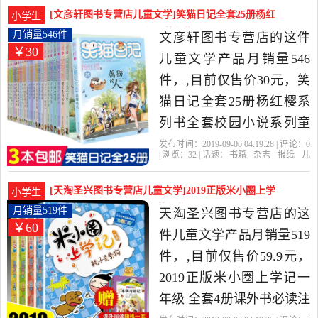
专营店
安徽
出版社
少年儿童
三四五六年级儿童书籍是
[文彦轩图书专营店儿童文学]笑猫日记全套25册杨红
小学生
2019年广州青果图书专营
樱系列书全套校月销量546件仅售30元
月销量546件
文彦轩图书专营店的这件
￥30
店精选书籍,杂志,报纸当中
儿童文学产品月销量546
性价比很高的绘本,图画书,
件，,目前仅售价30元，笑
少儿动漫书，由广东 广州
猫日记全套25册杨红樱系
发货。
列书全套校园小说系列童
话属猫的人新出版第二季
发布时间：2019-09-06 04:19:28 | 评论：
0
| 浏览：
32
| 话题：
书籍
杂志
报纸
儿
单本漫画小学生课外阅读
童文学
文彦轩图书专营店
杨红樱
日
记
出版社
书籍五六年级课外书必读
[天淘圣兴图书专营店儿童文学]2019正版米小圈上学
小学生
三四年级是2019年文彦轩
记一年级 全套月销量519件仅售59.9元
月销量519件
天淘圣兴图书专营店的这
￥60
图书专营店精选书籍,杂志,
件儿童文学产品月销量519
报纸当中性价比很高的儿
件，,目前仅售价59.9元，
童文学，由上海发货。
2019正版米小圈上学记一
年级 全套4册课外书必读注