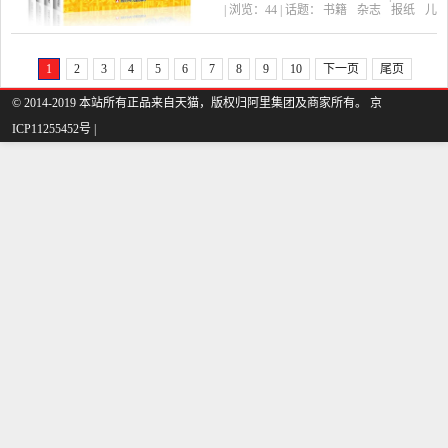
| 浏览：
44
| 话题：
书籍
杂志
报纸
儿
级小学生课外书阅读7-10-
童文学
雯思东方图书音像专营店
成
语
漫画
出版社
6-12周岁故事书益智儿童文
1
2
3
4
5
6
7
8
9
10
下一页
尾页
学读物是2019年雯思东方
© 2014-2019 本站所有正品来自天猫，版权归阿里集团及商家所有。 京
图书音像专营店精选书籍,
ICP11255452号 |
杂志,报纸当中性价比很高
的儿童文学，由北京发
货。