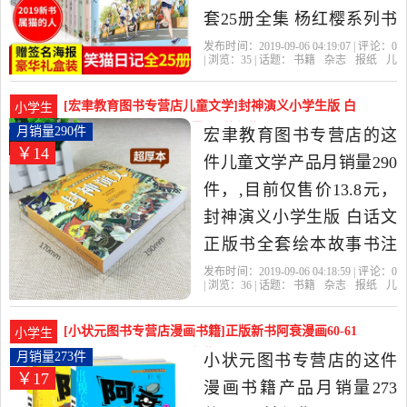
套25册全集 杨红樱系列书
小学生课外阅读书籍儿童
发布时间：2019-09-06 04:19:07 | 评论：
0
| 浏览：
35
| 话题：
书籍
杂志
报纸
儿
读物8-9-10-12岁新出版四
童文学
凤凰新华书店旗舰店
全集
日
记
出版社
年级六第一二季漫画版 属
[宏聿教育图书专营店儿童文学]封神演义小学生版 白
小学生
猫的人是2019年凤凰新华
话文正版书全套绘月销量290件仅售13.8元
月销量290件
宏聿教育图书专营店的这
￥14
书店旗舰店精选书籍,杂志,
件儿童文学产品月销量290
报纸当中性价比很高的儿
件，,目前仅售价13.8元，
童文学，由江苏 南京发
封神演义小学生版 白话文
货。
正版书全套绘本故事书注
音版 封神榜书籍儿童版 漫
发布时间：2019-09-06 04:18:59 | 评论：
0
| 浏览：
36
| 话题：
书籍
杂志
报纸
儿
画连环画 一 二 三年级课外
童文学
宏聿教育图书专营店
封神演
义
安徽
出版社
书必读带拼音哪吒之魔童
[小状元图书专营店漫画书籍]正版新书阿衰漫画60-61
小学生
降世是2019年宏聿教育图
共2册彩色月销量273件仅售16.8元
月销量273件
小状元图书专营店的这件
￥17
书专营店精选书籍,杂志,报
漫画书籍产品月销量273