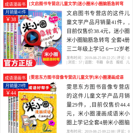
力出版社活了100万的猫佐
[文启图书专营店儿童文学]迷小圈米小圈脑筋急转弯
成语漫画书
野洋子是2019年徐州文乐
全套4册 三月销量41件仅售38.4元
月销量41件
文启图书专营店的这件儿
￥38
图书专营店精选书籍,杂志,
童文学产品月销量41件，,
报纸当中性价比很高的漫
目前仅售价38.4元，迷小圈
画书籍，由上海发货。
米小圈脑筋急转弯 全套4册
三二年级上学记 6一12岁老
师指定有答案一年级课外
发布时间：2019-08-25 09:22:25 | 评论：
0
| 浏览：
57
| 话题：
书籍
杂志
报纸
儿
书小学生漫画成语 儿童谜
童文学
文启图书专营店
脑筋急转
弯
谜语
出版社
语10岁孩子看的谜语书是
[雯思东方图书音像专营店儿童文学]米小圈漫画成语
成语漫画书
2019年文启图书专营店精
米小圈上学记全套4册米月销量29件仅售44.4元
月销量29件
雯思东方图书音像专营店
￥44
选书籍,杂志,报纸当中性价
的这件儿童文学产品月销
比很高的儿童文学，由广
量29件，,目前仅售价44.4
东 广州发货。
元，米小圈漫画成语米小
圈上学记全套4册米小圈脑
筋急转弯一二三四五六年
发布时间：2019-08-25 09:22:08 | 评论：
0