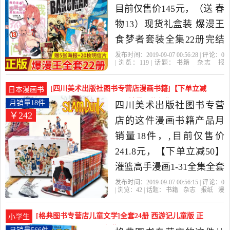
学，由浙江 杭州发货。
目前仅售价145元，（送 春
物13）现货礼盒装 爆漫王
食梦者套装全集22册完结
版 大场鸫著原作小畑健作
发布时间：2019-09-07 00:56:28 | 评论：
0
| 浏览：
119
| 话题：
书籍
杂志
报
画岁死亡笔记 日本动漫画
纸
漫画书籍
镜湖图书专营店
安
徽
出版社
大场
书 我的青春恋爱物语13是
[四川美术出版社图书专营店漫画书籍]【下单立减
日本漫画书
2019年镜湖图书专营店精
50】灌篮高手漫画1-31月销量18件仅售241.8元
月销量18件
四川美术出版社图书专营
￥242
选书籍,杂志,报纸当中性价
店的这件漫画书籍产品月
比很高的漫画书籍，由上
销量18件，,目前仅售价
海发货。
241.8元，【下单立减50】
灌篮高手漫画1-31全集全套
31册 井上雄彦 日本经典动
发布时间：2019-09-07 00:56:15 | 评论：
0
| 浏览：
42
| 话题：
书籍
杂志
报纸
漫
漫卡通漫画书 灌篮高手漫
画书籍
四川美术出版社图书专营店
灌
篮高手
长春
出版社
画小说精装礼盒珍藏版 赠
[格典图书专营店儿童文学]全套24册 西游记儿童版 正
小学生
大幅海报是2019年四川美
版连环画月销量566件仅售24.8元