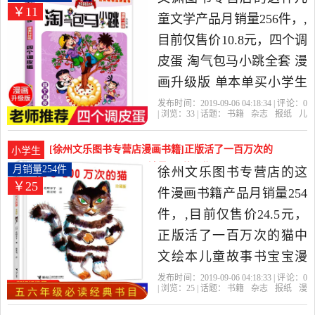
￥11
旗舰店精选书籍,杂志,报纸
童文学产品月销量256件，,
当中性价比很高的儿童文
目前仅售价10.8元，四个调
学，由湖北 武汉发货。
皮蛋 淘气包马小跳全套 漫
画升级版 单本单买小学生
漫画版最新版第二季杨红
发布时间：2019-09-06 04:18:34 | 评论：
0
| 浏览：
33
| 话题：
书籍
杂志
报纸
儿
樱系列书淘气的马小跳书
童文学
文渊图书专营店
调皮蛋
安
徽
出版社
全套三四五六年级阅读书
[徐州文乐图书专营店漫画书籍]正版活了一百万次的
小学生
是2019年文渊图书专营店
猫中文绘本儿童故事月销量254件仅售24.5元
月销量254件
徐州文乐图书专营店的这
￥25
精选书籍,杂志,报纸当中性
件漫画书籍产品月销量254
价比很高的儿童文学，由
件，,目前仅售价24.5元，
上海发货。
正版活了一百万次的猫中
文绘本儿童故事书宝宝漫
画书五六年级小学生课外
发布时间：2019-09-06 04:18:33 | 评论：
0
| 浏览：
25
| 话题：
书籍
杂志
报纸
漫
阅读书籍图画书3-6-12岁接
画书籍
徐州文乐图书专营店
活了
接
力
出版社