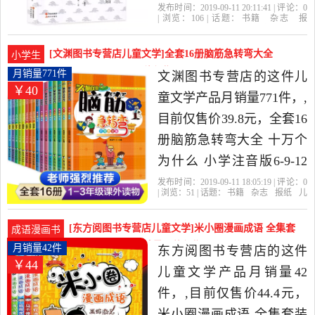
籍 国学基础读物 中国早期
发布时间：2019-09-11 20:11:41 | 评论：
0
| 浏览：
106
| 话题：
书籍
杂志
报
思想家的著作 二三四五年
纸
漫画书籍
新然图书专营店
史
记
世说新语
出版社
级儿童课外书籍 正版是
[文渊图书专营店儿童文学]全套16册脑筋急转弯大全
小学生
2019年新然图书专营店精
十万个为什月销量771件仅售39.8元
月销量771件
文渊图书专营店的这件儿
￥40
选书籍,杂志,报纸当中性价
童文学产品月销量771件，,
比很高的漫画书籍，由浙
目前仅售价39.8元，全套16
江 杭州发货。
册脑筋急转弯大全 十万个
为什么 小学注音版6-9-12
岁的小学生课外阅读书籍
发布时间：2019-09-11 18:05:19 | 评论：
0
| 浏览：
51
| 话题：
书籍
杂志
报纸
儿
一年级二年级三益智漫画
童文学
文渊图书专营店
脑筋急转
弯
出版社
台海
书谜语书儿童读物课外书
[东方阅图书专营店儿童文学]米小圈漫画成语 全集套
成语漫画书
是2019年文渊图书专营店
装共4册注音版月销量42件仅售44.4元
月销量42件
东方阅图书专营店的这件
￥44
精选书籍,杂志,报纸当中性
儿童文学产品月销量42
价比很高的儿童文学，由
件，,目前仅售价44.4元，
上海发货。
米小圈漫画成语 全集套装