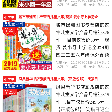
音版带拼音班主任推荐儿
发布时间：2019-09-06 04:19:25 | 评论：
0
| 浏览：
31
| 话题：
书籍
杂志
报纸
儿
童读物故事书 6-12周岁小
童文学
天淘圣兴图书专营店
学记
出
版社
少年儿童
学生一年级课外阅读书籍
[城市绿洲图书专营店儿童文学]现货 姜小牙上学记全
小学生
漫画书是2019年天淘圣兴
套4册 四三二五月销量326件仅售59元
月销量326件
城市绿洲图书专营店的这
￥59
图书专营店精选书籍,杂志,
件儿童文学产品月销量326
报纸当中性价比很高的儿
件，,目前仅售价59元，现
童文学，由北京发货。
货 姜小牙上学记全套4册
四三二五六年级课外阅读
阅读儿童故事书一年级二
发布时间：2019-09-06 04:19:11 | 评论：
0
| 浏览：
33
| 话题：
书籍
杂志
报纸
儿
年级三年级小学生注音版6-
童文学
城市绿洲图书专营店
学记
出
版社
少年儿童
12周岁米小圈上学记漫画
[凤凰新华书店旗舰店儿童文学]【正版包邮】 笑猫日
小学生
书籍是2019年城市绿洲图
记全套25册全集月销量315件仅售249.5元
月销量315件
凤凰新华书店旗舰店的这
￥250
书专营店精选书籍,杂志,报
件儿童文学产品月销量315
纸当中性价比很高的儿童
件，,目前仅售价249.5元，
文学，由福建 福州发货。
【正版包邮】 笑猫日记全