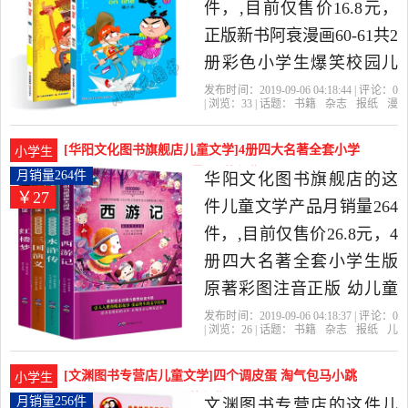
纸当中性价比很高的儿童
件，,目前仅售价16.8元，
文学，由广东 广州发货。
正版新书阿衰漫画60-61共2
册彩色小学生爆笑校园儿
童7-9-12岁男孩漫画书少儿
发布时间：2019-09-06 04:18:44 | 评论：
0
| 浏览：
33
| 话题：
书籍
杂志
报纸
漫
猫小乐搞笑幽默阿衰漫画
画书籍
小状元图书专营店
晨光
出版
社
漫画
全套畅销连载漫画豌豆同
[华阳文化图书旗舰店儿童文学]4册四大名著全套小学
小学生
类书籍是2019年小状元图
生版原著彩图注音月销量264件仅售26.8元
月销量264件
华阳文化图书旗舰店的这
￥27
书专营店精选书籍,杂志,报
件儿童文学产品月销量264
纸当中性价比很高的漫画
件，,目前仅售价26.8元，4
书籍，由湖南 长沙发货。
册四大名著全套小学生版
原著彩图注音正版 幼儿童
绘本漫画带拼音中国4大名
发布时间：2019-09-06 04:18:37 | 评论：
0
| 浏览：
26
| 话题：
书籍
杂志
报纸
儿
著三国演义 红楼梦 水许传
童文学
华阳文化图书旗舰店
古典名
著
新世纪
出版社
西游记故事书注拼音6-12周
[文渊图书专营店儿童文学]四个调皮蛋 淘气包马小跳
小学生
岁是2019年华阳文化图书
全套 漫画升月销量256件仅售10.8元
月销量256件
文渊图书专营店的这件儿