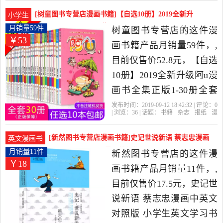
社
漫画书
学生爆笑校园漫画书是
[树童图书专营店漫画书籍]【自选10册】2019全新升
小学生
2019年佳博图书专营店精
级阿u漫月销量59件仅售52.8元
月销量59件
树童图书专营店的这件漫
￥53
选书籍,杂志,报纸当中性价
画书籍产品月销量59件，,
比很高的漫画书籍，由江
目前仅售价52.8元，【自选
西 南昌发货。
10册】2019全新升级阿u漫
画书全集正版1-30册全套
10-13岁小学生课外阅读必
发布时间：2019-09-12 18:42:32 | 评论：
0
| 浏览：
36
| 话题：
书籍
杂志
报纸
漫
读的爆笑校园 故事幽默搞
画书籍
树童图书专营店
出版社
浙
江
漫画书
笑励志童趣教育 儿童漫画
[新然图书专营店漫画书籍]史记世说新语 蔡志忠漫画
英文漫画书
是2019年树童图书专营店
中英文对照版月销量11件仅售17.5元
月销量11件
新然图书专营店的这件漫
￥18
精选书籍,杂志,报纸当中性
画书籍产品月销量11件，,
价比很高的漫画书籍，由
目前仅售价17.5元，史记世
河北 石家庄发货。
说新语 蔡志忠漫画中英文
对照版 小学生英文学习书