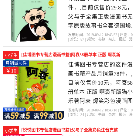
高的漫画书籍，由北京发
件，,目前仅售价29.8元，
货。
父与子全集正版漫画书无
字原版故事书全套德国埃.
奥.卜劳恩著10-11-12岁2-3-
发布时间：2019-09-12 18:43:32 | 评论：
0
| 浏览：
87
| 话题：
书籍
杂志
报纸
漫
6年级二五图画书小学生课
画书籍
葫芦弟弟图书专营店
与子
出
版社
漫画书
外阅读书籍儿童少儿图书
[佳博图书专营店漫画书籍]阿衰58册单本 正版 啊衰新
小学生
是2019年葫芦弟弟图书专
版猫小乐月销量78件仅售10元
月销量78件
佳博图书专营店的这件漫
￥10
营店精选书籍,杂志,报纸当
画书籍产品月销量78件，,
中性价比很高的漫画书
目前仅售价10元，阿衰58
籍，由福建 福州发货。
册单本 正版 啊衰新版猫小
乐著阿衰 爆笑彩色漫画图
书 儿童书籍幽默搞笑小学
发布时间：2019-09-12 18:43:18 | 评论：
0
| 浏览：
34
| 话题：
书籍
杂志
报纸
漫
生课外书阅读迷你小书 爆
画书籍
佳博图书专营店
晨光
爆
笑
出版社
笑校园漫画书9-12岁是2019
[悦悦图书专营店漫画书籍]父与子全集彩色注音完整
小学生