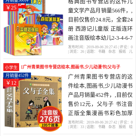
月销量566件
格典图书专营店的这件儿
￥25
术出版社图书专营店精选
童文学产品月销量566件，,
书籍,杂志,报纸当中性价比
目前仅售价24.8元，全套24
很高的漫画书籍，由北京
册 西游记儿童版 正版连环
发货。
画注音版绘本幼儿2-3-4-6-7
岁有声 儿童读物故事书0-3
发布时间：2019-09-06 20:27:45 | 评论：
0
| 浏览：
26
| 话题：
书籍
杂志
报纸
儿
岁漫画书 小学生带拼音一
童文学
格典图书专营店
日记
出版
社
漫画书
年级课外阅读书必读是
[广州青果图书专营店绘本,图画书,少儿动漫书]父与子
小学生
2019年格典图书专营店精
书注音正版全集漫画书彩色加厚月销量452件仅售12
月销量452件
广州青果图书专营店的这
￥12
元
选书籍,杂志,报纸当中性价
件绘本,图画书,少儿动漫书
比很高的儿童文学，由湖
产品月销量452件，,目前仅
北 武汉发货。
售价12元，父与子 书注音
正版全集漫画书彩色加厚
完整版的书全套3-6-7-8-10
发布时间：2019-09-06 20:27:42 | 评论：
0
| 浏览：
33
| 话题：
书籍
杂志
报纸
绘
周岁小学生课外阅读一二
本
图画书
少儿动漫书
广州青果图书