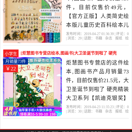
比很高的漫画书籍，由浙
件，目前仅售价49元，
江 金华发货。
【官方正版】人类简史绘
本版儿童历史百科绘本儿
童漫画书籍3-6-7-9-10-12周
发布时间：2019-04-27 01:36:39 | 评论：
0
| 浏览：
29
| 话题：
书籍
杂志
报纸
绘
岁小学生故事书男孩书写
本
图画书
炬慧图书专营店
简史
本
版
人类
给孩子的图解世界历史是
[炬慧图书专营店绘本,图画书]大卫圣诞节到啦了 硬壳
小学生
2019年炬慧图书专营店精
精装大卫系列【月销量73件仅售21.5元
月销量73件
炬慧图书专营店的这件绘
￥22
选书籍,杂志,报纸当中性价
本,图画书产品月销量73
比很高的绘本,图画书，由
件，目前仅售价21.5元，大
浙江 金华发货。
卫圣诞节到啦了 硬壳精装
大卫系列【凯迪克银奖】
大卫上学去绘本0-3-6-7周
发布时间：2019-04-23 11:35:23 | 评论：
0
| 浏览：
30
| 话题：
书籍
杂志
报纸
绘
岁儿童图书童书漫画书幼
本
图画书
炬慧图书专营店
大卫
系
列
香农
儿早教启蒙认知睡前故事