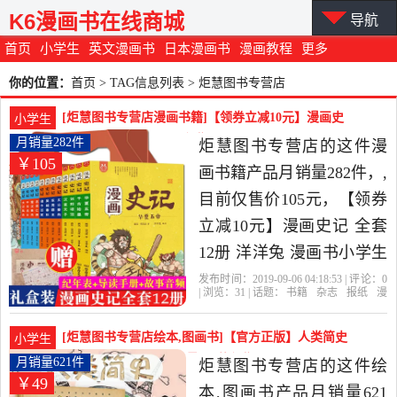
K6漫画书在线商城
导航
首页
小学生
英文漫画书
日本漫画书
漫画教程
更多
你的位置：
首页
> TAG信息列表 > 炬慧图书专营店
[炬慧图书专营店漫画书籍]【领券立减10元】漫画史
小学生
记 全套12月销量282件仅售105元
月销量282件
炬慧图书专营店的这件漫
￥105
画书籍产品月销量282件，,
目前仅售价105元，【领券
立减10元】漫画史记 全套
12册 洋洋兔 漫画书小学生
3-6年级课外阅读 7-12-15岁
发布时间：2019-09-06 04:18:53 | 评论：
0
| 浏览：
31
| 话题：
书籍
杂志
报纸
漫
儿童版 写给儿童的中国历
画书籍
炬慧图书专营店
史记
漫
画
西汉
史 三国趣味幽默书籍是
[炬慧图书专营店绘本,图画书]【官方正版】人类简史
小学生
2019年炬慧图书专营店精
绘本版儿童历史百月销量621件仅售49元
月销量621件
炬慧图书专营店的这件绘
￥49
选书籍,杂志,报纸当中性价
本,图画书产品月销量621