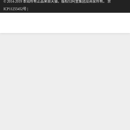
是2019年炬慧图书专营店
© 2014-2019 本站所有正品来自天猫，版权归阿里集团及商家所有。 京
ICP11255452号 |
精选书籍,杂志,报纸当中性
价比很高的绘本,图画书，
由浙江 金华发货。