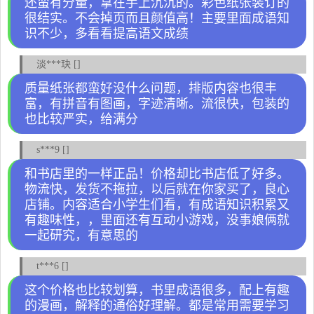
还蛮有分量，拿在手上沉沉的。彩色纸张装订的
很结实。不会掉页而且颜值高！主要里面成语知
识不少，多看看提高语文成绩
淡***玦 []
质量纸张都蛮好没什么问题，排版内容也很丰
富，有拼音有图画，字迹清晰。流很快，包装的
也比较严实，给满分
s***9 []
和书店里的一样正品！价格却比书店低了好多。
物流快，发货不拖拉，以后就在你家买了，良心
店铺。内容适合小学生们看，有成语知识积累又
有趣味性，，里面还有互动小游戏，没事娘俩就
一起研究，有意思的
t***6 []
这个价格也比较划算，书里成语很多，配上有趣
的漫画，解释的通俗好理解。都是常用需要学习