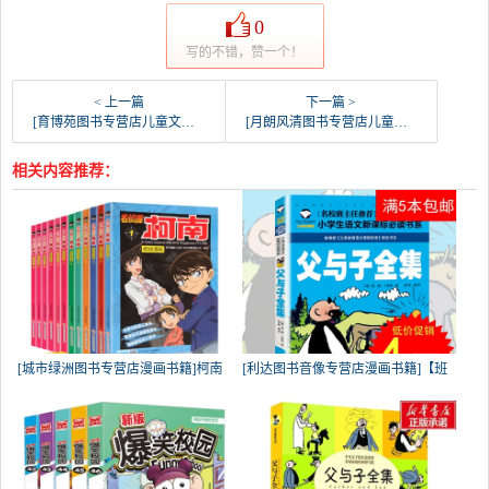
0
写的不错，赞一个！
< 上一篇
下一篇 >
[育博苑图书专营店儿童文学]全套彩图注音正版宝宝睡前月销量69件仅售19.5元
[月朗风清图书专营店儿童文学]正版包邮米小圈脑筋急转弯月销量76件仅售38.4元
相关内容推荐：
[城市绿洲图书专营店漫画书籍]柯南
[利达图书音像专营店漫画书籍]【班