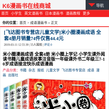
K6漫画书在线商城
导航
首页
小学生
英文漫画书
日本漫画书
漫画教程
更多
你的位置：
首页
>
成语漫画书
» 正文
[飞达图书专营店儿童文学]米小圈漫画成语 全
套4册月销量74件仅售44.4元
2019-03-11 12:55:39 |
55
人围观 |
评论:
0
米小圈漫画成语 全套4册 米小圈上学记 小学生课外阅
读书籍儿童成语故事注音版一年级课外书二年级三7-1
0岁成语接龙快乐成语漫画
产品分类：
书籍
杂志
报纸
儿童文学
飞达图书专营店
成语
漫
画
出版社