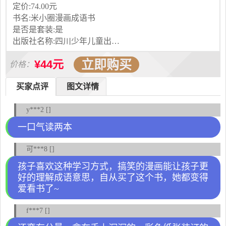
定价:74.00元
书名:米小圈漫画成语书
是否是套装:是
出版社名称:四川少年儿童出版社
立即购买
¥44元
价格：
买家点评
图文详情
y***2 []
一口气读两本
可***8 []
孩子喜欢这种学习方式，搞笑的漫画能让孩子更
好的理解成语意思，自从买了这个书，她都变得
爱看书了~
f***7 []