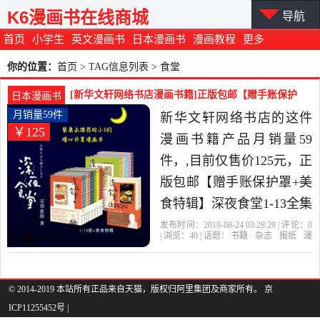
K6漫画书在线商城
导航
首页
小学生
英文漫画书
日本漫画书
漫画教程
更多
你的位置：
首页
> TAG信息列表 > 食堂
[新华文轩网络书店漫画书籍]正版包邮【赠手账保护
日本漫画书
罩+美食特辑】深月销量59件仅售125元
月销量59件
新华文轩网络书店的这件
￥125
漫画书籍产品月销量59
件，,目前仅售价125元，正
版包邮【赠手账保护罩+美
食特辑】深夜食堂1-13全集
套装 安倍夜郎著 蔡康永推
发布时间：2019-08-24 03:28:29 | 评论：
0
| 浏览：
40
| 话题：
书籍
杂志
报纸
漫
荐日本漫画文学小说书 新
画书籍
新华文轩网络书店
特辑
食
堂
深夜
华书店旗舰店文轩官网是
2019年新华文轩网络书店
© 2014-2019 本站所有正品来自天猫，版权归阿里集团及商家所有。 京
ICP11255452号 |
精选书籍,杂志,报纸当中性