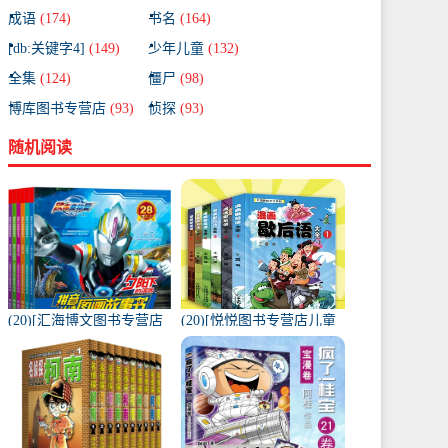
成语
(174)
书名
(164)
[db:关键字4]
(149)
少年儿童
(132)
全集
(124)
僵尸
(98)
博库图书专营店
(93)
侦探
(93)
随机阅读
(20)[汇海博文图书专营店
(20)[悦悦图书专营店儿童
绘本,图画书]奥特曼漫画书
文学]漫画歇后语大全书 全
全套全集6册 绘本幼儿园
套6册彩绘版正版月销量
月销量522件仅售44.8元
334件仅售29.8元