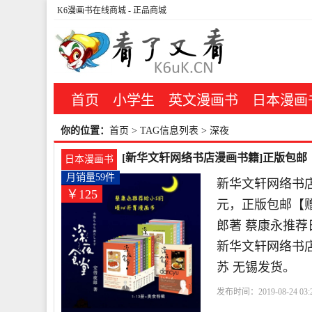
K6漫画书在线商城
- 正品商城
首页
小学生
英文漫画书
日本漫画
你的位置：
首页
> TAG信息列表 > 深夜
[新华文轩网络书店漫画书籍]正版包邮
日本漫画书
月销量59件
新华文轩网络书店
￥125
元，正版包邮【赠
郎著 蔡康永推荐
新华文轩网络书
苏 无锡发货。
发布时间：2019-08-24 03:2
店
特辑
食堂
深夜