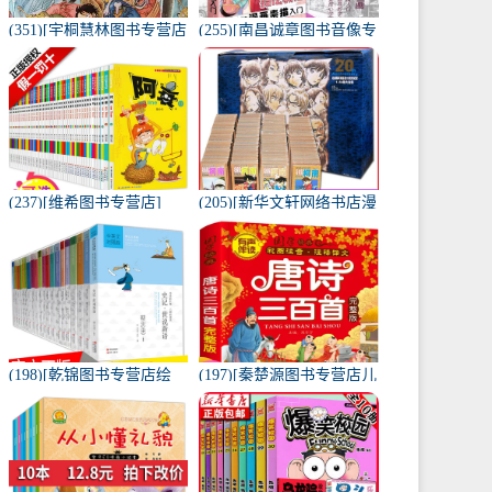
(351)[宇桐慧林图书专营店
(255)[南昌诚章图书音像专
漫画书籍]正版现货航海王
营店绘画（新）]正版包邮
卷八十二 世界哗然 月销量
新手漫画技法教程-零基础
14件仅售9.9元
漫月销量95件仅售12元
(237)[维希图书专营店]
(205)[新华文轩网络书店漫
【自选10本】阿衰大全集
画书籍]名侦探柯南连载20
月销量104件仅售68元
周年纪念版大合集(月销量
26件仅售390元
(198)[乾锦图书专营店绘
(197)[秦楚源图书专营店儿
本,图画书]全套20册 蔡志
童文学]唐诗三百300首正
忠漫画中英文对照版 月销
版全集幼儿园儿童宝月销
量10件仅售315元
量17800件仅售14.9元