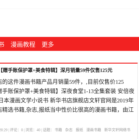
书
漫画教程
更多
【赠手账保护罩+美食特辑】深月销量59件仅售125元
的这件漫画书籍产品月销量59件，,目前仅售价125
手账保护罩+美食特辑】深夜食堂1-13全集套装 安倍夜
日本漫画文学小说书 新华书店旗舰店文轩官网是2019年
店精选书籍,杂志,报纸当中性价比很高的漫画书籍，由江
8:29 | 评论：
0
| 浏览：
40
| 话题：
书籍
杂志
报纸
漫画书籍
新华文轩网络书