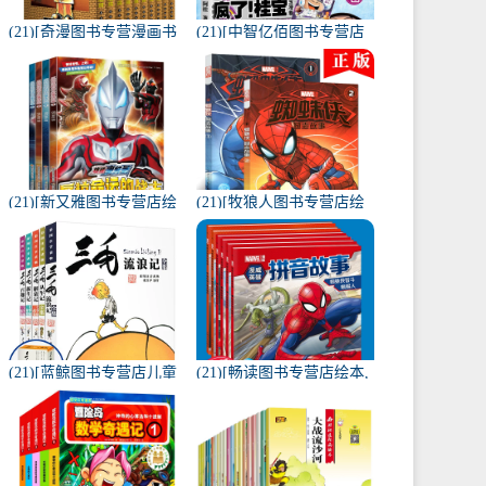
(21)[奇漫图书专营漫画书
(21)[中智亿佰图书专营店
籍]【经典原版】名侦探柯
漫画书籍]现货 疯了桂宝漫
南漫画书全套1-月销量69
画书21 宝漫卷 阿月销量72
件仅售60元
件仅售20.8元
(21)[新又雅图书专营店绘
(21)[牧狼人图书专营店绘
本,图画书]捷德奥特曼漫画
本,图画书]正版蜘蛛侠励志
书 大全4册 幼儿园连月销
故事书漫威电影儿童漫画
量163件仅售29.8元
月销量169件仅售45元
(21)[蓝鲸图书专营店儿童
(21)[畅读图书专营店绘本,
文学]三毛流浪记全集正版
图画书]漫威漫画 拼音故事
小学生全5册注音版月销量
书全套6册神奇蜘蛛月销量
1573件仅售76元
190件仅售49.8元