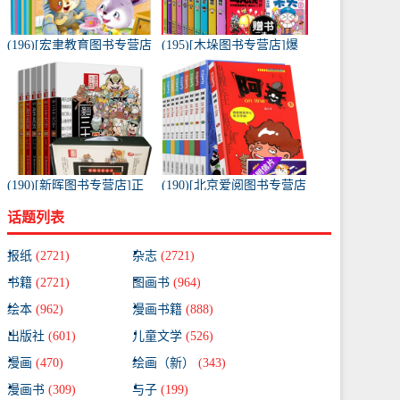
(196)[宏聿教育图书专营店
(195)[木垛图书专营店]爆
绘本,图画书]带拼音的儿童
笑校园漫画书全套10册月
绘本故事书套装10册 适月
销量209件仅售65元
销量1925件仅售19.8元
(190)[新晖图书专营店]正
(190)[北京爱阅图书专营店
版 漫画兵法故事 漫画月销
漫画书籍]阿衰全集1-10册
话题列表
量119件仅售62.3元
爆笑校园漫画书 小月销量
51件仅售68元
报纸
(2721)
杂志
(2721)
书籍
(2721)
图画书
(964)
绘本
(962)
漫画书籍
(888)
出版社
(601)
儿童文学
(526)
漫画
(470)
绘画（新）
(343)
漫画书
(309)
与子
(199)