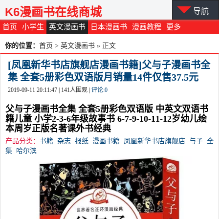
K6漫画书在线商城
导航
首页
小学生
英文漫画书
日本漫画书
漫画教程
更多
你的位置：
首页
>
英文漫画书
» 正文
[凤凰新华书店旗舰店漫画书籍]父与子漫画书全
集 全套5册彩色双语版月销量14件仅售37.5元
2019-09-11 20:11:47 |
141
人围观 |
评论:
0
父与子漫画书全集 全套5册彩色双语版 中英文双语书
籍儿童 小学2-3-6年级故事书 6-7-9-10-11-12岁幼儿绘
本周岁正版名著课外书经典
产品分类：
书籍
杂志
报纸
漫画书籍
凤凰新华书店旗舰店
与子
全
集
哈尔滨