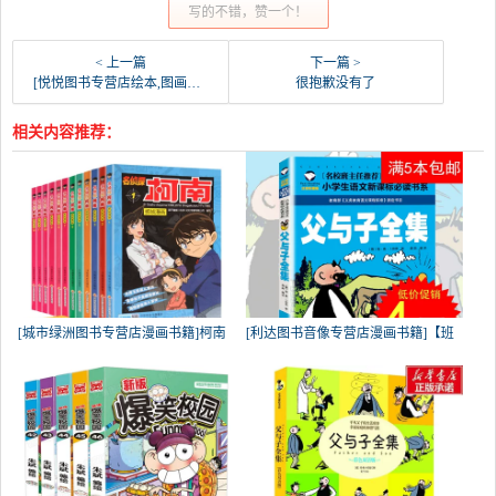
写的不错，赞一个！
< 上一篇
下一篇 >
[悦悦图书专营店绘本,图画书,少儿动漫书]超能陆战队 美国迪士尼公司 迪士尼经月销量11件仅售10.91元
很抱歉没有了
相关内容推荐：
[城市绿洲图书专营店漫画书籍]柯南
[利达图书音像专营店漫画书籍]【班