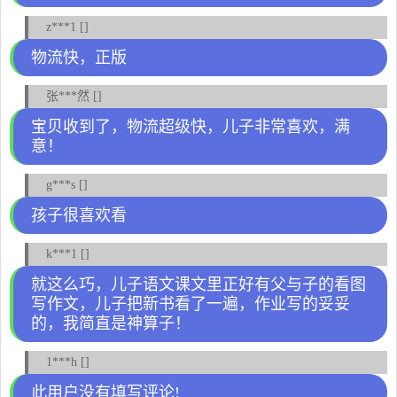
z***1 []
物流快，正版
张***然 []
宝贝收到了，物流超级快，儿子非常喜欢，满
意！
g***s []
孩子很喜欢看
k***1 []
就这么巧，儿子语文课文里正好有父与子的看图
写作文，儿子把新书看了一遍，作业写的妥妥
的，我简直是神算子！
1***h []
此用户没有填写评论!