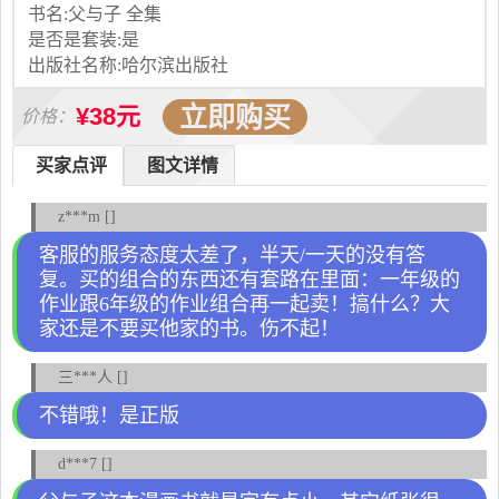
书名:父与子 全集
是否是套装:是
出版社名称:哈尔滨出版社
立即购买
¥38元
价格：
买家点评
图文详情
z***m []
客服的服务态度太差了，半天/一天的没有答
复。买的组合的东西还有套路在里面：一年级的
作业跟6年级的作业组合再一起卖！搞什么？大
家还是不要买他家的书。伤不起！
三***人 []
不错哦！是正版
d***7 []