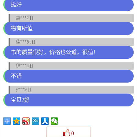
挺好
慧***2 []
物有所值
佳***贝 []
书的质量很好，价格也公道。很值！
伊***4 []
不错
y***9 []
宝贝?好
0