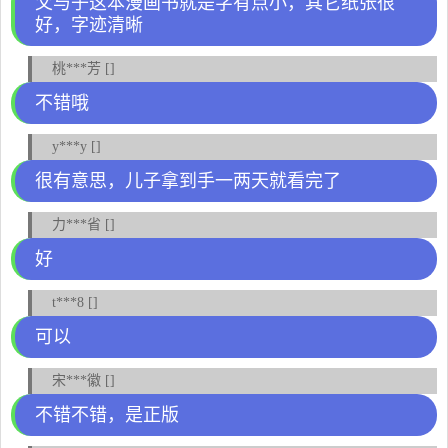
父与子这本漫画书就是字有点小，其它纸张很
好，字迹清晰
桃***芳 []
不错哦
y***y []
很有意思，儿子拿到手一两天就看完了
力***省 []
好
t***8 []
可以
宋***徽 []
不错不错，是正版