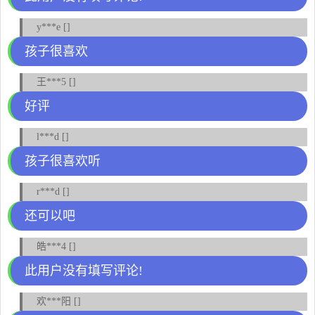
y***e []
孩子很喜欢
王***5 []
好评
l***d []
孩子很喜欢听
r***d []
还可以吧
皓***4 []
此用户没有填写评论!
欢***阳 []