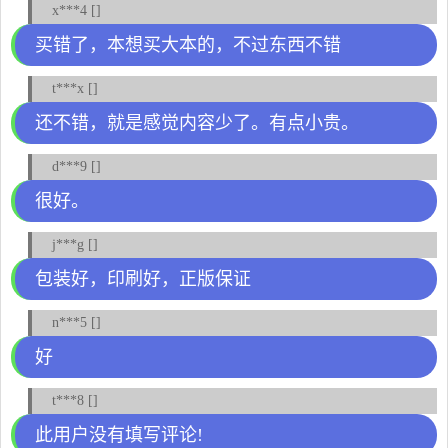
x***4 []
买错了，本想买大本的，不过东西不错
t***x []
还不错，就是感觉内容少了。有点小贵。
d***9 []
很好。
j***g []
包装好，印刷好，正版保证
n***5 []
好
t***8 []
此用户没有填写评论!