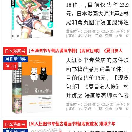
当中性价比很高的漫画书
18件，,目前仅售价23.9
籍，由北京发货。
元，日本漫画大师讲座2:林
晃和角丸圆讲漫画服饰造
型 零基础入门学漫画自学
发布时间：2019-08-24 03:27:35 | 评论：
0
| 浏览：
46
| 话题：
书籍
杂志
报纸
漫
教材 Q版古风漫画美少女
画书籍
济南常青藤图书专营店
漫
画
服饰
讲座
人物漫画素描技法书籍是
[天涯图书专营店漫画书籍]【现货包邮】《夏目友人
日本漫画书
2019年济南常青藤图书专
帐》 村井贞之月销量18件仅售18元
月销量18件
天涯图书专营店的这件漫
￥18
营店精选书籍,杂志,报纸当
画书籍产品月销量18件，,
中性价比很高的漫画书
目前仅售价18元，【现货
籍，由山东 济南发货。
包邮】《夏目友人帐》 村
井贞之 漫画原著脚本作者
村井贞之打造 治 愈日本漫
发布时间：2019-08-24 03:27:33 | 评论：
0
| 浏览：
33
| 话题：
书籍
杂志
报纸
漫
画小说书籍 三篇未公开原
画书籍
天涯图书专营店
友人
书
名
文艺出版社
创故事是2019年天涯图书
[风入松图书专营店漫画书籍]现货速发 排球少年
日本漫画书
专营店精选书籍,杂志,报纸
5+6+7+8 共月销量18件仅售45元