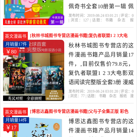
由江苏 南京发货。
佩奇书全套10册第一辑 佩
琪儿童绘本故事书中英文
发布时间：2019-08-24 03:01:21 | 评论：
0
| 浏览：
127
| 话题：
书籍
杂志
报
双语3-4-5-6-8岁幼儿园宝宝
纸
绘本
图画书
少儿动漫书
徐州万
卷图书专营店
小猪
故事书
安徽
早教启蒙童话书籍睡前读
[秋林书城图书专营店漫画书籍]复仇者联盟1 2 3大电
英文漫画书
物图书连环漫画是2019年
影双语阅读完月销量17件仅售79.8元
月销量17件
秋林书城图书专营店的这
￥80
徐州万卷图书专营店精选
件漫画书籍产品月销量17
书籍,杂志,报纸当中性价比
件，,目前仅售价79.8元，
很高的绘本,图画书,少儿动
复仇者联盟1 2 3大电影双
漫书，由湖北 武汉发货。
语阅读完整版全套3册 漫威
漫画英文版书漫威官方授
发布时间：2019-08-24 03:01:20 | 评论：
0
| 浏览：
77
| 话题：
书籍
杂志
报纸
漫
权漫威英雄书 儿童绘本故
画书籍
秋林书城图书专营店
复仇
者
联盟
图书
事书大全9-10-12-15岁书籍
[博思达鑫图书专营店漫画书籍]父与子全集正版 彩色
英文漫画书
图书是2019年秋林书城图
中英文双语版 儿月销量14件仅售16.5元
月销量14件
博思达鑫图书专营店的这
￥17
书专营店精选书籍,杂志,报
件漫画书籍产品月销量14