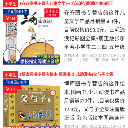
历史故事书漫画中华上下
[齐齐图书专营店儿童文学]三毛流浪记彩图全集5册正
小学生
五千年是2019年润美图书
版张乐平著小月销量584件仅售93.6元
月销量584件
齐齐图书专营店的这件儿
￥94
专营店精选书籍,杂志,报纸
童文学产品月销量584件，,
当中性价比很高的儿童文
目前仅售价93.6元，三毛流
学，由江苏 徐州发货。
浪记彩图全集5册正版张乐
平著小学生二三四 五年级
儿童拼音版注音版漫画书
发布时间：2019-08-23 22:12:30 | 评论：
0
| 浏览：
22
| 话题：
书籍
杂志
报纸
儿
画画书三毛从军记新生记
童文学
齐齐图书专营店
三毛
漫
画
少年儿童
课外阅读少年儿童出版社
[博库图书专营店绘本,图画书,少儿动漫书]父与子全集
小学生
是2019年齐齐图书专营店
注音版正版 彩色版绘本图画月销量570件仅售12.8元
月销量570件
博库图书专营店的这件绘
￥13
精选书籍,杂志,报纸当中性
本,图画书,少儿动漫书产品
价比很高的儿童文学，由
月销量570件，,目前仅售价
广东 深圳发货。
12.8元，父与子全集注音版
正版 彩色版绘本图画连环
画大全套3-6-7-8-9-10周岁
发布时间：2019-08-23 22:12:29 | 评论：
0