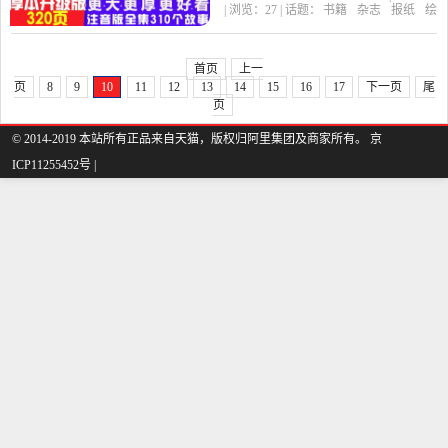
| 浏览：
27
| 话题：
书籍
杂志
报纸
绘
小学生课外一二三四五六
本
图画书
少儿动漫书
博库图书专营
店
漫画书
书名
东北师大
年级阅读书籍儿童成长漫
首页
上一
画书带拼音是2019年博库
页
8
9
10
11
12
13
14
15
16
17
下一页
尾
页
图书专营店精选书籍,杂志,
© 2014-2019 本站所有正品来自天猫，版权归阿里集团及商家所有。 京
报纸当中性价比很高的绘
ICP11255452号 |
本,图画书,少儿动漫书，由
浙江 杭州发货。