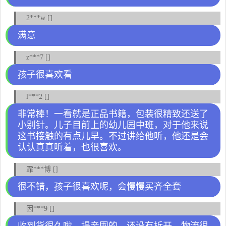
2***w []
满意
z***7 []
孩子很喜欢看
l***2 []
非常棒！一看就是正品书籍，包装很精致还送了
小别针。儿子目前上的幼儿园中班，对于他来说
这书接触的有点儿早。不过讲给他听，他还是会
认认真真听着，也很喜欢。
霏***博 []
很不错，孩子很喜欢呢，会慢慢买齐全套
因***9 []