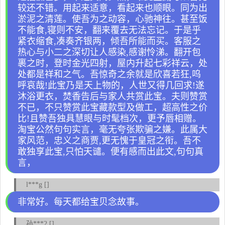
较还不错。用起来适意，看起来也顺眼。同为出
淤泥之清莲。使吾为之动容，心驰神往。甚至饭
不能食,寝则不安，翻来覆去无法忘记。于是乎
紧衣缩食,凑奏齐银两，倾吾所能而买。客服之
热心与小二之深切让人感染,感谢怜涕。翻开包
裹之时，登时金光四射，屋内升起七彩祥云，处
处都是祥和之气。吾惊奇之余就是欣喜若狂,呜
呼哀哉!此宝乃是天上物的，人世又得几回求!遂
沐浴更衣，焚香告后与家人共赏此宝。夫则赞赏
不已，不只赞赏此宝藏款型及做工，超高性之价
比!且赞吾独具慧眼与时髦档次，更予唇相赠。
淘宝公然句句实言，毫无夸张欺骗之嫌。此属大
家风范，忠义之商贾,更无愧于皇冠之衔。吾不
敢独享此宝,只怕天谴。便有感而出此文,句句真
言，
l***g []
非常好。每天都给宝贝念故事。
孙***2 []