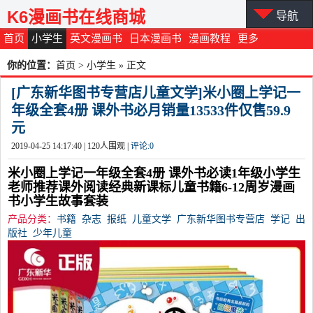
K6漫画书在线商城
导航
首页
小学生
英文漫画书
日本漫画书
漫画教程
更多
你的位置：
首页
>
小学生
» 正文
[广东新华图书专营店儿童文学]米小圈上学记一
年级全套4册 课外书必月销量13533件仅售59.9
元
2019-04-25 14:17:40 |
120
人围观 |
评论:
0
米小圈上学记一年级全套4册 课外书必读1年级小学生
老师推荐课外阅读经典新课标儿童书籍6-12周岁漫画
书小学生故事套装
产品分类：
书籍
杂志
报纸
儿童文学
广东新华图书专营店
学记
出
版社
少年儿童