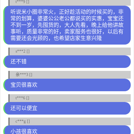
t***9 []
听说米小圈非常火，正好趁活动的时候买的，非
常的划算，婆婆公公老公都说买的实惠，宝宝还
不到一岁，先囤货的，大人先看，晚上给他讲故
事听，质量非常的好，卖家服务也很好，以后有
需要还会光顾的，也希望店家生意兴隆
s***2 []
还不错
亲***3 []
宝贝很喜欢
t***6 []
还可以便宜
c***g []
小孩很喜欢