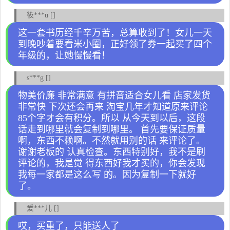
筱***u []
这一套书历经千辛万苦，总算收到了！女儿一天
到晚吵着要看米小圈，正好领了券一起买了四个
年级的，让她慢慢看！
s***g []
物美价廉 非常满意 有拼音适合女儿看 店家发货
非常快 下次还会再来 淘宝几年才知道原来评论
85个字オ会有积分。所以 从今天到以后，这段
话走到哪里就会复制到哪里。 首先要保证质量
啊，东西不赖啊。不然就用别的话 来评论了。
谢谢老板的 认真检查。东西特别好，我不是刷
评论的，我是觉 得东西好我才买的，你会发现
我每一家都是这么写 的。因为复制一下就好
了。
爱***儿 []
哎，买重了，只能送人了