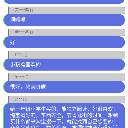
天***舞 []
顶呱呱
秋***苔 []
好
f***j []
小孩挺喜欢的
0***a []
很好，物美价廉
c***儿 []
给一年级小学生买的，能独立阅读，她很喜欢！
淘宝挺好的，东西齐全，节省逛街的时间。想到
买什么都来淘宝搜一下，就能找到自己想要的！