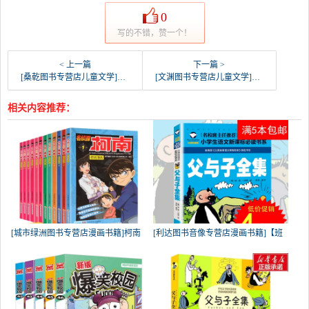
0
写的不错，赞一个！
< 上一篇
下一篇 >
[桑乾图书专营店儿童文学]米小圈上学记 一年级全套4册课外书正月销量7652件仅售59.9元
[文渊图书专营店儿童文学]2019新版米小圈上学记一年级 全套月销量15537件仅售59.9元
相关内容推荐：
[城市绿洲图书专营店漫画书籍]柯南
[利达图书音像专营店漫画书籍]【班