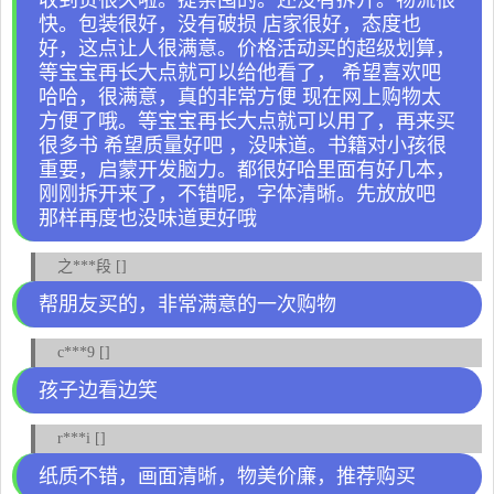
收到货很久啦。提亲囤的。还没有拆开。物流很
快。包装很好，没有破损 店家很好，态度也
好，这点让人很满意。价格活动买的超级划算，
等宝宝再长大点就可以给他看了， 希望喜欢吧
哈哈，很满意，真的非常方便 现在网上购物太
方便了哦。等宝宝再长大点就可以用了，再来买
很多书 希望质量好吧 ，没味道。书籍对小孩很
重要，启蒙开发脑力。都很好哈里面有好几本，
刚刚拆开来了，不错呢，字体清晰。先放放吧
那样再度也没味道更好哦
之***段 []
帮朋友买的，非常满意的一次购物
c***9 []
孩子边看边笑
r***i []
纸质不错，画面清晰，物美价廉，推荐购买