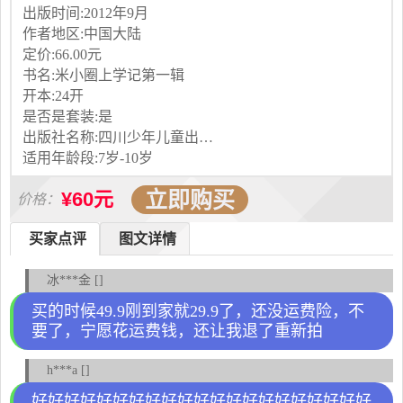
出版时间:2012年9月
作者地区:中国大陆
定价:66.00元
书名:米小圈上学记第一辑
开本:24开
是否是套装:是
出版社名称:四川少年儿童出版社
适用年龄段:7岁-10岁
立即购买
¥60元
价格：
买家点评
图文详情
冰***金 []
买的时候49.9刚到家就29.9了，还没运费险，不
要了，宁愿花运费钱，还让我退了重新拍
h***a []
好好好好好好好好好好好好好好好好好好好好好