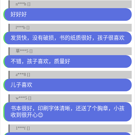
n***h []
好好好
l***b []
发货快，没有破损，书的纸质很好，孩子很喜欢
草***5 []
不错，孩子喜欢，质量好
a***8 []
儿子喜欢
w***5 []
书本很好，印刷字体清晰，还送了个胸章，小孩
收到很开心😊
1***f []