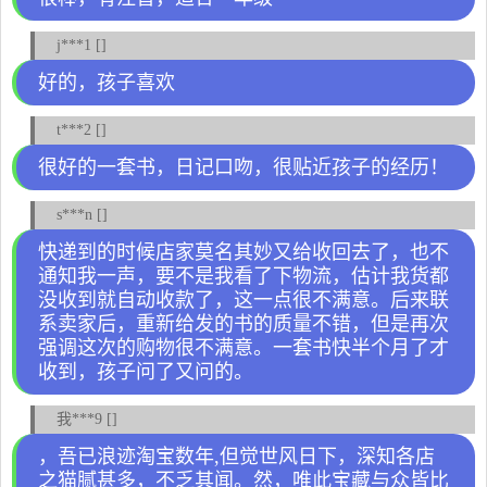
j***1 []
好的，孩子喜欢
t***2 []
很好的一套书，日记口吻，很贴近孩子的经历！
s***n []
快递到的时候店家莫名其妙又给收回去了，也不
通知我一声，要不是我看了下物流，估计我货都
没收到就自动收款了，这一点很不满意。后来联
系卖家后，重新给发的书的质量不错，但是再次
强调这次的购物很不满意。一套书快半个月了才
收到，孩子问了又问的。
我***9 []
，吾已浪迹淘宝数年,但觉世风日下，深知各店
之猫腻甚多，不乏其闻。然，唯此宝藏与众皆比