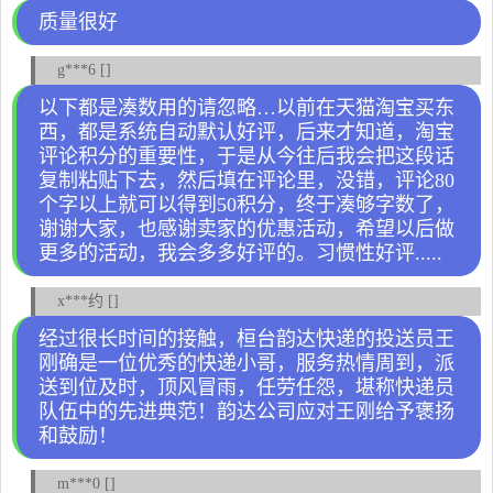
质量很好
g***6 []
以下都是凑数用的请忽略…以前在天猫淘宝买东
西，都是系统自动默认好评，后来才知道，淘宝
评论积分的重要性，于是从今往后我会把这段话
复制粘贴下去，然后填在评论里，没错，评论80
个字以上就可以得到50积分，终于凑够字数了，
谢谢大家，也感谢卖家的优惠活动，希望以后做
更多的活动，我会多多好评的。习惯性好评.....
x***约 []
经过很长时间的接触，桓台韵达快递的投送员王
刚确是一位优秀的快递小哥，服务热情周到，派
送到位及时，顶风冒雨，任劳任怨，堪称快递员
队伍中的先进典范！韵达公司应对王刚给予褒扬
和鼓励！
m***0 []