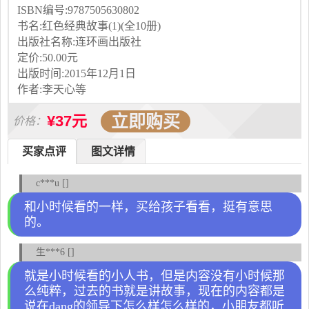
ISBN编号:9787505630802
书名:红色经典故事(1)(全10册)
出版社名称:连环画出版社
定价:50.00元
出版时间:2015年12月1日
作者:李天心等
立即购买
¥37元
价格：
买家点评
图文详情
c***u []
和小时候看的一样，买给孩子看看，挺有意思
的。
生***6 []
就是小时候看的小人书，但是内容没有小时候那
么纯粹，过去的书就是讲故事，现在的内容都是
说在dang的领导下怎么样怎么样的，小朋友都听