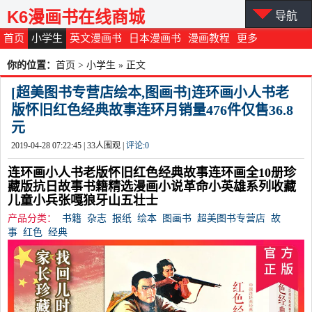
K6漫画书在线商城
导航
首页
小学生
英文漫画书
日本漫画书
漫画教程
更多
你的位置：
首页
>
小学生
» 正文
[超美图书专营店绘本,图画书]连环画小人书老
版怀旧红色经典故事连环月销量476件仅售36.8
元
2019-04-28 07:22:45 |
33
人围观 |
评论:
0
连环画小人书老版怀旧红色经典故事连环画全10册珍
藏版抗日故事书籍精选漫画小说革命小英雄系列收藏
儿童小兵张嘎狼牙山五壮士
产品分类：
书籍
杂志
报纸
绘本
图画书
超美图书专营店
故
事
红色
经典