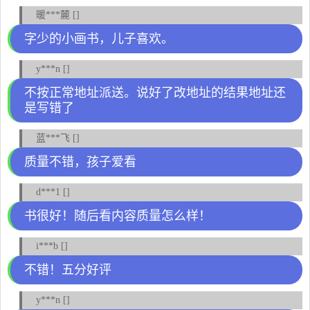
暖***麓 []
字少的小画书，儿子喜欢。
y***n []
不按正常地址派送。说好了改地址的结果地址还
是写错了
蓝***飞 []
质量不错，孩子爱看
d***1 []
书很好！随后看内容质量怎么样！
i***b []
不错！五分好评
y***n []