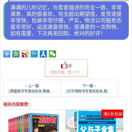
满满的儿时记忆，与卖家描述的完全一致，非常
满意，真的很喜欢，完全超出期望值，发货速度
非常快，包装非常仔细，严实，物流公司服务态
度非常好，运送速度很快，很满意的一次购物，
如有需要，下次再来回购，绝对的好评！
0
写的不错，赞一个！
< 上一篇
下一篇 >
[博盛图书专营店绘本,图画书]三毛流浪记全集注音版图画三毛从军记解月销量470件仅售75.6元
[亿尔博图书专营店绘本,图画书]奥特曼书大全 儿童书籍全套6册一年级月销量485件仅售44.8元
相关内容推荐：