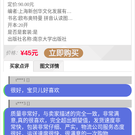
定价:90.00元
编者:上海新创华文化发展有限公司
书名:欧布奥特曼 拼音认读图画故事书
开本:20开
是否是套装:是
出版社名称:南京大学出版社
立即购买
¥45元
价格：
买家点评
图文详情
t***1 []
很好，宝贝儿好喜欢
s***3 []
质量非常好，与卖家描述的完全一致，非常满
意,真的很喜欢，完全超出期望值，发货速度非
常快，包装非常仔细、严实，物流公司服务态度
很好，运送速度很快，很满意的一次购物