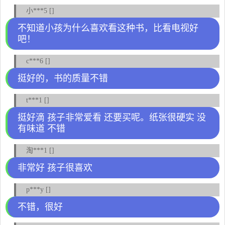
小***5 []
不知道小孩为什么喜欢看这种书，比看电视好
吧！
c***6 []
挺好的，书的质量不错
t***1 []
挺好滴 孩子非常爱看 还要买呢。纸张很硬实 没
有味道 不错
淘***1 []
非常好 孩子很喜欢
p***y []
不错，很好