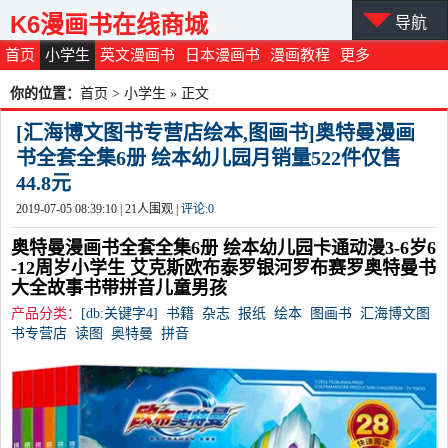
K6漫画书在线商城
导航
首页
小学生
英文漫画书
日本漫画书
漫画教程
更多
你的位置：
首页
>
小学生
» 正文
[汇海博文图书专营店绘本,图画书]奥特曼漫画
书全套全集6册 绘本幼儿园月销量522件仅售
44.8元
2019-07-05 08:39:10 |
21
人围观 |
评论:
0
奥特曼漫画书全套全集6册 绘本幼儿园卡通动漫3-6岁6
-12周岁小学生 艾克斯欧布泰罗银河罗布赛罗奥特曼书
大全故事书带拼音儿童男孩
产品分类：
[db:关键字4]
书籍
杂志
报纸
绘本
图画书
汇海博文图
书专营店
读图
奥特曼
拼音