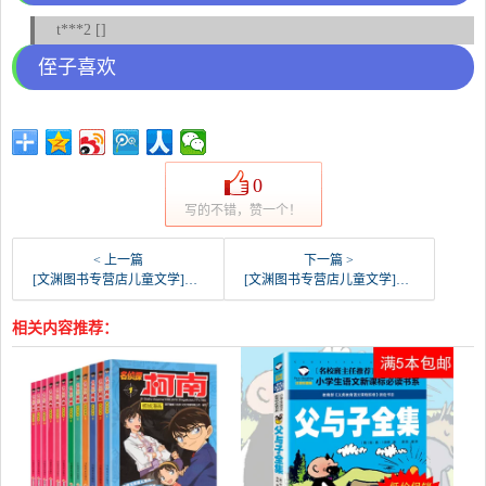
t***2 []
侄子喜欢
0
写的不错，赞一个！
< 上一篇
下一篇 >
[文渊图书专营店儿童文学]【老师推荐】小巴掌童话注音版 经典百月销量706件仅售9.9元
[文渊图书专营店儿童文学]【老师推荐】月光下的肚肚狼注音版小学月销量603件仅售9.9元
相关内容推荐：