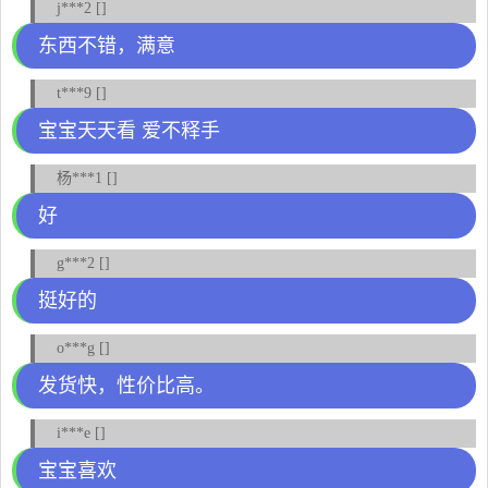
j***2 []
东西不错，满意
t***9 []
宝宝天天看 爱不释手
杨***1 []
好
g***2 []
挺好的
o***g []
发货快，性价比高。
i***e []
宝宝喜欢