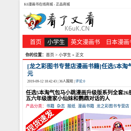
K6漫画书在线商城
- 正品商城
首页
小学生
英文漫画书
日本漫画
你的位置：
首页
>
小学生
» 正文
[龙之彩图书专营店漫画书籍]任选5本淘
元
2019-09-12 18:42:43 |
36
人围观 |
评论:
0
任选5本淘气包马小跳漫画升级版系列全套26册
五六年级唐家小仙妹和鹦鹉对话的人
产品分类：
书籍
杂志
报纸
漫画书籍
龙之彩图书专营店