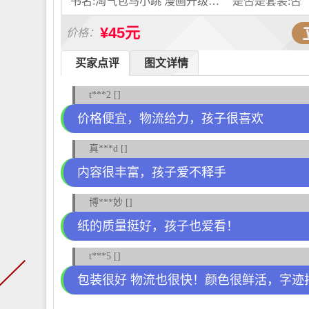
书名:淘气包马小跳 漫画升级版 轰隆隆老师
是否是套装:否
¥45元
价格：
买家点评
图文详情
t***2 []
价格便宜，物流给力，孩子很喜欢
真***d []
内容很丰富，孩子爱不释手
博***妙 []
纸的质量挺好，孩子也爱看！
t***5 []
包装很好 物流也很快！颜色很鲜活，字迹