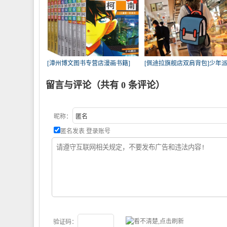
[漳州博文图书专营店漫画书籍]
[佩迪拉旗舰店双肩背包]少年
【拍
款
留言与评论（共有
0
条评论）
昵称：
匿名发表
登录账号
验证码：