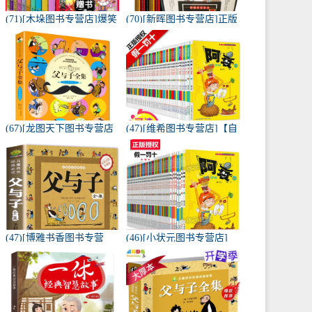
(71)[木垛图书专营店]爆笑
(70)[新晖图书专营店]正版
校园漫画书全套10册月销
漫画兵法故事 漫画月销量
量209件仅售65元
119件仅售62.3元
(67)[龙图天下图书专营店
(47)[维希图书专营店]【自
漫画书籍]正版父与子全集
选10本】阿衰大全集月销
注音版适合一年级二年级
量104件仅售68元
月销量55件仅售12.8元
(47)[博雅书香图书专营
(46)[小状元图书专营店]
店]?【品牌大社注音完整
【可选5册】阿衰漫画全集
版3月销量2764件仅售12.8
月销量259件仅售34元
元