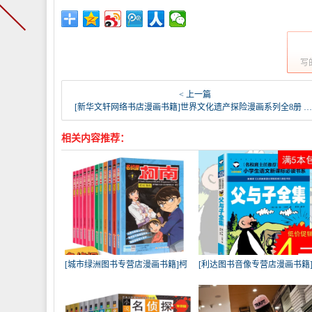
写
< 上一篇
[新华文轩网络书店漫画书籍]世界文化遗产探险漫画系列全8册 儿童月销量60件仅售88元
相关内容推荐：
[城市绿洲图书专营店漫画书籍]柯
[利达图书音像专营店漫画书籍
南
【班