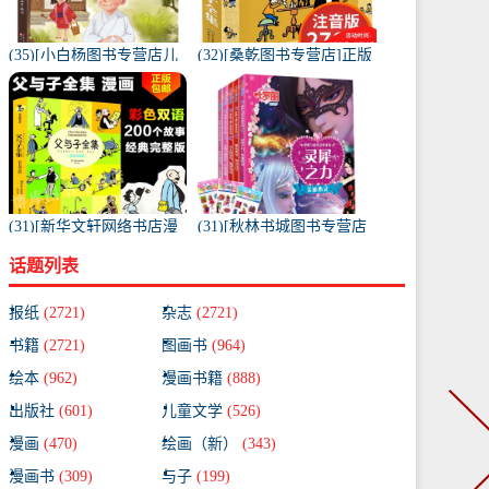
(35)[小白杨图书专营店儿
(32)[桑乾图书专营店]正版
童文学]一休经典智慧故事
父与子 全集彩图版月销量
儿童注音月销量281件仅售
86件仅售18.88元
19.9元
(31)[新华文轩网络书店漫
(31)[秋林书城图书专营店
画书籍]正版父与子全集 彩
绘本,图画书]精灵梦叶罗丽
话题列表
色双语版珍藏版埃奥月销
书公主书全集5册注音版
量137件仅售13.5元
月销量52件仅售29.8元
报纸
(2721)
杂志
(2721)
书籍
(2721)
图画书
(964)
绘本
(962)
漫画书籍
(888)
出版社
(601)
儿童文学
(526)
漫画
(470)
绘画（新）
(343)
漫画书
(309)
与子
(199)