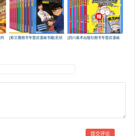
派同
[新又雅图书专营店漫画书籍]名侦
[四川美术出版社图书专营店漫画
探
书