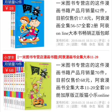
是2019年一米图书专营店
册 阿衰月销量62件仅售17.8元
月销量62件
一米图书专营店的这件漫
￥18
精选书籍,杂志,报纸当中性
画书籍产品月销量62件，
价比很高的绘本,图画书，
目前仅售价17.8元，阿衰漫
由江苏 南京发货。
画全集56-57全套2册 阿衰
on line大本书畅销正版包邮
书籍搞笑故事书彩色图书
发布时间：2019-04-01 18:31:12 | 评论：
0
| 浏览：
29
| 话题：
书籍
杂志
报纸
漫
儿童读物9-12-15岁小学生
画书籍
一米图书专营店
晨光
出版
社
漫画书
学生爆笑校园漫画书是
[一米图书专营店漫画书籍]阿衰漫画书全集大本11-20
小学生
2019年一米图书专营店精
全套10月销量70件仅售68元
月销量70件
一米图书专营店的这件漫
￥68
选书籍,杂志,报纸当中性价
画书籍产品月销量70件，
比很高的漫画书籍，由江
目前仅售价68元，阿衰漫
苏 南京发货。
画书全集大本11-20全套10
册加厚版正版猫小乐online
儿童读物书籍 9-12岁少儿
发布时间：2019-03-31 18:44:15 | 评论：
0
| 浏览：
31
| 话题：
书籍
杂志
报纸
漫
搞笑幽默爆笑校园啊衰小
画书籍
一米图书专营店
爆笑
校