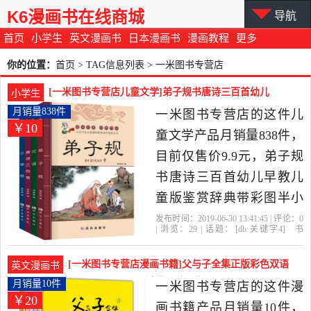
K6漫画书在线商城
导航
首页
小学生
英文漫画书
日本漫画书
漫画教程
更多
你的位置：
首页
> TAG信息列表 > 一米图书专营店
[一米图书专营店儿童文学]弟子规书唐诗三百首幼儿
小学生
早教儿童版鉴赏月销量838件仅售9.9元
月销量838件
一米图书专营店的这件儿
￥10
童文学产品月销量838件，
目前仅售价9.9元，弟子规
书唐诗三百首幼儿早教儿
童版鉴赏辞典带彩图半小
时漫画唐诗300首三字经给
发布时间：2019-06-30 13:41:45 | 评论：
0
| 浏览：
29
| 话题：
[db:关键字4]
书
孩子讲论语全集注音版国
籍
杂志
报纸
儿童文学
一米图书专
营店
弟子规
出版社
中国社会
学经典正版小学生课外书
[一米图书专营店漫画书籍]父与子全集正版彩色双语
英文漫画书
是2019年一米图书专营店
版小学生二三四月销量10件仅售19.8元
月销量10件
一米图书专营店的这件漫
￥20
精选书籍,杂志,报纸当中性
画书籍产品月销量10件，