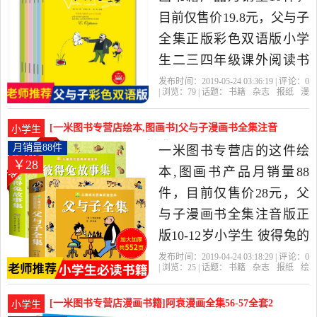
价比很高的儿童文学，由
目前仅售价19.8元，父与子
江苏 南京发货。
全集正版彩色双语版小学
生二三四年级课外阅读书
籍老师推荐6-7-10-12周岁
发布时间：2019-05-24 03:36:19 | 评论：
0
| 浏览：
79
| 话题：
书籍
杂志
报纸
漫
儿童漫画书父与子书全集
画书籍
一米图书专营店
全集
与
子
译者
中英文绘本全套非注音版
[一米图书专营店绘本,图画书]父与子漫画书全集注音
小学生
是2019年一米图书专营店
版正版10-12月销量88件仅售28元
月销量88件
一米图书专营店的这件绘
￥28
精选书籍,杂志,报纸当中性
本,图画书产品月销量88
价比很高的漫画书籍，由
件，目前仅售价28元，父
江苏 南京发货。
与子漫画书全集注音版正
版10-12岁小学生 彼得兔的
故事绘本0-3岁儿童书籍1一
发布时间：2019-04-24 03:18:29 | 评论：
0
| 浏览：
25
| 话题：
书籍
杂志
报纸
绘
6年级图书 二三年级课外书
本
图画书
一米图书专营店
彼得
故
事
波特
必读班主任推荐 父与子书
[一米图书专营店漫画书籍]阿衰漫画全集56-57全套2
小学生