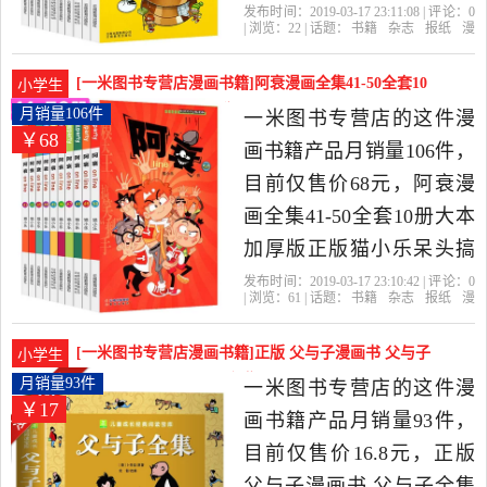
书籍猫小乐爆笑校园小学
发布时间：2019-03-17 23:11:08 | 评论：
0
| 浏览：
22
| 话题：
书籍
杂志
报纸
漫
生课外书籍儿童男生小书
画书籍
一米图书专营店
云南
小
乐
中国大陆
漫画书大书大本加厚版是
[一米图书专营店漫画书籍]阿衰漫画全集41-50全套10
小学生
2019年一米图书专营店精
册大本月销量106件仅售68元
月销量106件
一米图书专营店的这件漫
￥68
选书籍,杂志,报纸当中性价
画书籍产品月销量106件，
比很高的漫画书籍，由江
目前仅售价68元，阿衰漫
苏 南京发货。
画全集41-50全套10册大本
加厚版正版猫小乐呆头搞
笑啊衰儿童读物 7-9-12岁
发布时间：2019-03-17 23:10:42 | 评论：
0
| 浏览：
61
| 话题：
书籍
杂志
报纸
漫
小学生课外阅读书籍爆笑
画书籍
一米图书专营店
人民出版
社
云南
小乐
校园幽默故事漫画书超小
[一米图书专营店漫画书籍]正版 父与子漫画书 父与子
小学生
书是2019年一米图书专营
全集厚本彩月销量93件仅售16.8元
月销量93件
一米图书专营店的这件漫
￥17
店精选书籍,杂志,报纸当中
画书籍产品月销量93件，
性价比很高的漫画书籍，
目前仅售价16.8元，正版
由江苏 南京发货。
父与子漫画书 父与子全集