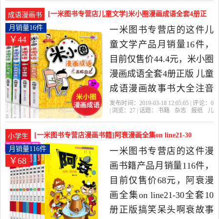
园
新世纪
书绘本图书小学生课外书
[一米图书专营店儿童文学]米小圈漫画成语全套4册正
成语漫画书
是2019年一米图书专营店
版 儿童成语月销量16件仅售44.4元
月销量16件
一米图书专营店的这件儿
￥44
精选书籍,杂志,报纸当中性
童文学产品月销量16件，
价比很高的漫画书籍，由
目前仅售价44.4元，米小圈
江苏 南京发货。
漫画成语全套4册正版 儿童
成语漫画故事书大全注音
版精选 米小圈上学记一二
发布时间：2019-03-18 12:05:05 | 评论：
0
| 浏览：
27
| 话题：
书籍
杂志
报纸
儿
三四年级课外阅读书籍必
童文学
一米图书专营店
成语
漫
画
系列
读老师推荐成语接龙绘本
[一米图书专营店漫画书籍]阿衰漫画全集on line21-30
小学生
是2019年一米图书专营店
月销量116件仅售68元
月销量116件
一米图书专营店的这件漫
￥68
精选书籍,杂志,报纸当中性
画书籍产品月销量116件，
价比很高的儿童文学，由
目前仅售价68元，阿衰漫
江苏 南京发货。
画全集on line21-30全套10
册正版搞笑呆头啊衰故事