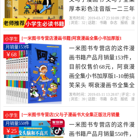
厚本彩色注音版一二三年
级课外书必读学生绘本漫
发布时间：2019-03-17 23:10:09 | 评论：
0
| 浏览：
32
| 话题：
书籍
杂志
报纸
漫
画7-8-9-10岁小学生课外必
画书籍
一米图书专营店
与子
漫画
书
安徽
读书籍儿童成长经典漫画
[一米图书专营店漫画书籍]阿衰漫画全集小书加厚版1
小学生
书是2019年一米图书专营
月销量153件仅售68元
月销量153件
一米图书专营店的这件漫
￥68
店精选书籍,杂志,报纸当中
画书籍产品月销量153件，
性价比很高的漫画书籍，
目前仅售价68元，阿衰漫
由江苏 南京发货。
画全集小书加厚版1-10册搞
笑呆头 啊衰漫画书全集全
套正版故事书猫小乐爆笑
发布时间：2019-03-11 13:28:07 | 评论：
0
| 浏览：
39
| 话题：
书籍
杂志
报纸
漫
校园幽默小学生7-9-12岁儿
画书籍
一米图书专营店
爆笑
校
园
新世纪
童课外书小书迷是2019年
[一米图书专营店]父与子漫画书大全集正版注月销量
小学生
一米图书专营店精选书籍,
550件仅售24.8元
月销量550件
一米图书专营店的这件漫
￥25
杂志,报纸当中性价比很高
画书籍产品月销量550件，