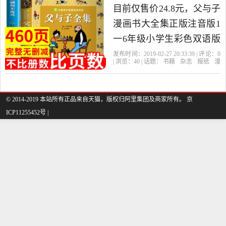
的漫画书籍，由江苏 南京
目前仅售价24.8元，父与子
发货。
漫画书大全集正版注音版1
一6年级小学生彩色双语版
一二三年级课外阅读书籍
发布时间：2019-02-27 20:33:39 | 评论：
0
| 浏览：
40
| 话题：
书籍
杂志
报纸
漫
老师推荐的没头脑和不高
画书籍
一米图书专营店
与子
安
徽
出版社
兴正版书二年级1-2是2019
年一米图书专营店精选书
© 2014-2019 本站所有正品来自天猫，版权归阿里集团及商家所有。 京
ICP11255452号 |
籍,杂志,报纸当中性价比很
高的漫画书籍，由江苏 南
京发货。