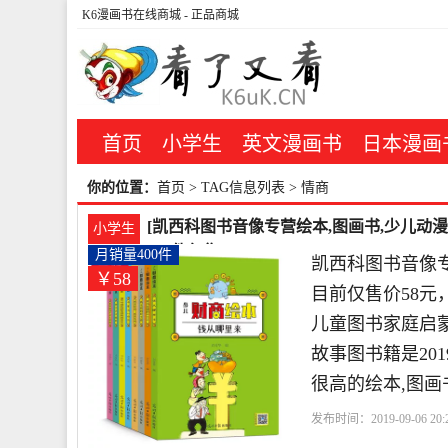
K6漫画书在线商城
- 正品商城
首页
小学生
英文漫画书
日本漫画
你的位置：
首页
> TAG信息列表 > 情商
[凯西科图书音像专营绘本,图画书,少儿动
小学生
400件仅售58元
月销量400件
凯西科图书音像专
￥58
目前仅售价58元
儿童图书家庭启蒙
故事图书籍是20
很高的绘本,图画
发布时间：2019-09-06 20:2
书
凯西科图书音像专营