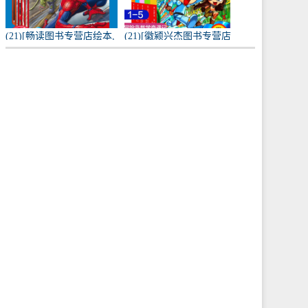
(21)[畅读图书专营店绘本,
(21)[徽颍兴杰图书专营店
图画书]漫威漫画 拼音故事
绘本,图画书]正版现货冒险
书全套6册神奇蜘蛛月销量
岛数学奇遇记(1-5 共月销
190件仅售49.8元
量191件仅售74.5元