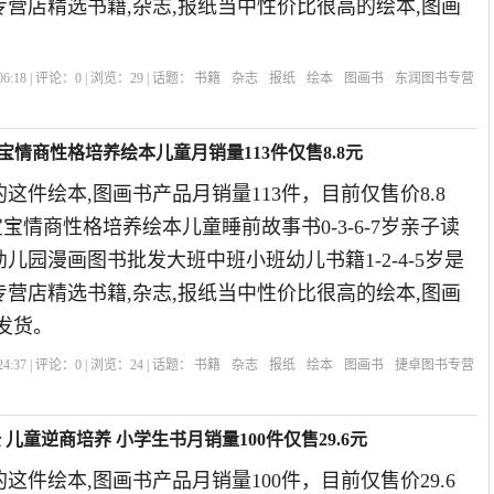
书专营店精选书籍,杂志,报纸当中性价比很高的绘本,图画
。
6:18 | 评论：
0
| 浏览：
29
| 话题：
书籍
杂志
报纸
绘本
图画书
东润图书专营
宝宝情商性格培养绘本儿童月销量113件仅售8.8元
这件绘本,图画书产品月销量113件，目前仅售价8.8
宝宝情商性格培养绘本儿童睡前故事书0-3-6-7岁亲子读
儿园漫画图书批发大班中班小班幼儿书籍1-2-4-5岁是
书专营店精选书籍,杂志,报纸当中性价比很高的绘本,图画
发货。
4:37 | 评论：
0
| 浏览：
24
| 话题：
书籍
杂志
报纸
绘本
图画书
捷卓图书专营
儿童逆商培养 小学生书月销量100件仅售29.6元
这件绘本,图画书产品月销量100件，目前仅售价29.6