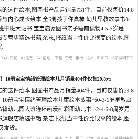
的这件绘本,图画书产品月销量731件，目前仅售价14.8
与内心成长绘本 全6册孩子你真棒 幼儿早教故事书0-
小班中班大班书 宝宝启蒙图书亲子睡前读物4-5-7岁是
图书专营店精选书籍,杂志,报纸当中性价比很高的绘本,图
货。
3:41 | 评论：
0
| 浏览：
24
| 话题：
书籍
杂志
报纸
绘本
图画书
亿尔博图书专
】10册宝宝情绪管理绘本儿月销量404件仅售29.8元
的这件绘本,图画书产品月销量404件，目前仅售价29.8
10册宝宝情绪管理绘本儿童绘本故事书0-3-6岁早教启
籍幼儿园大班连环画漫画彩图幼儿书1-2-4-6-8周岁是
图书旗舰店精选书籍,杂志,报纸当中性价比很高的绘本,图
汉发货。
0:30 | 评论：
0
| 浏览：
33
| 话题：
书籍
杂志
报纸
绘本
图画书
金童星图书旗