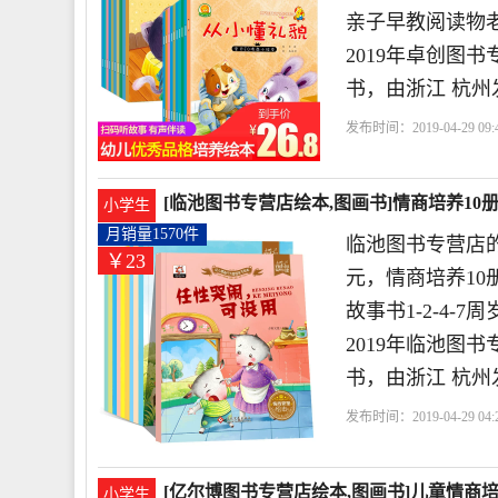
亲子早教阅读物
2019年卓创图
书，由浙江 杭州
发布时间：2019-04-29 09:4
店
情商
宝贝
新疆
[临池图书专营店绘本,图画书]情商培养10册 
小学生
月销量1570件
临池图书专营店的
￥23
元，情商培养10册
故事书1-2-4
2019年临池图
书，由浙江 杭州
发布时间：2019-04-29 04:2
店
亲子
情商
幼儿
[亿尔博图书专营店绘本,图画书]儿童情商培养
小学生