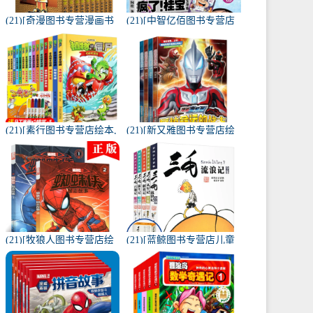
(21)[奇漫图书专营漫画书
(21)[中智亿佰图书专营店
籍]【经典原版】名侦探柯
漫画书籍]现货 疯了桂宝漫
南漫画书全套1-月销量69
画书21 宝漫卷 阿月销量72
件仅售60元
件仅售20.8元
(21)[素行图书专营店绘本,
(21)[新又雅图书专营店绘
图画书]植物大战僵尸2漫
本,图画书]捷德奥特曼漫画
画书全套1-15册植月销量
书 大全4册 幼儿园连月销
114件仅售162元
量163件仅售29.8元
(21)[牧狼人图书专营店绘
(21)[蓝鲸图书专营店儿童
本,图画书]正版蜘蛛侠励志
文学]三毛流浪记全集正版
故事书漫威电影儿童漫画
小学生全5册注音版月销量
月销量169件仅售45元
1573件仅售76元