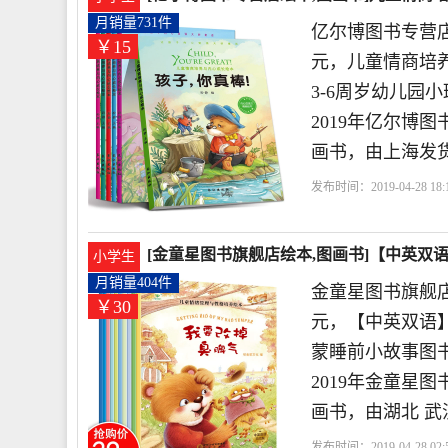
月销量731件
亿尔博图书专营店
￥15
元，儿童情商培养
3-6周岁幼儿园
2019年亿尔博
画书，由上海发
发布时间：2019-04-28 18:1
营店
情商
内心
培养
[金童星图书旗舰店绘本,图画书]【中英双语
小学生
月销量404件
金童星图书旗舰店
￥30
元，【中英双语】
蒙睡前小故事图书
2019年金童星
画书，由湖北 武
发布时间：2019-04-28 02:5