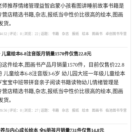
老师推荐情绪管理益智启蒙小孩看图讲睡前故事书籍是
书专营店精选书籍,杂志,报纸当中性价比很高的绘本,图画
发货。
4:32 | 评论：
0
| 浏览：
22
| 话题：
书籍
杂志
报纸
绘本
图画书
卓创图书专营
儿童绘本6-8注音版月销量1570件仅售22.8元
这件绘本,图画书产品月销量1570件，目前仅售价22.8
 儿童绘本6-8注音版3-6岁 幼儿园大班一年级儿童绘本
-7周岁宝宝中班带拼音亲子阅读书籍读物幼儿情绪管理是
书专营店精选书籍,杂志,报纸当中性价比很高的绘本,图画
发货。
6:56 | 评论：
0
| 浏览：
27
| 话题：
书籍
杂志
报纸
绘本
图画书
临池图书专营
与内心成长绘本 全6册孩月销量731件仅售14.8元