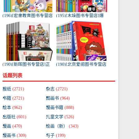
(196)[宏聿教育图书专营店
(195)[木垛图书专营店]爆
绘本,图画书]带拼音的儿童
笑校园漫画书全套10册月
绘本故事书套装10册 适月
销量209件仅售65元
销量1925件仅售19.8元
(190)[新晖图书专营店]正
(190)[北京爱阅图书专营店
版 漫画兵法故事 漫画月销
漫画书籍]阿衰全集1-10册
话题列表
量119件仅售62.3元
爆笑校园漫画书 小月销量
51件仅售68元
报纸
(2721)
杂志
(2721)
书籍
(2721)
图画书
(964)
绘本
(962)
漫画书籍
(888)
出版社
(601)
儿童文学
(526)
漫画
(470)
绘画（新）
(343)
漫画书
(309)
与子
(199)