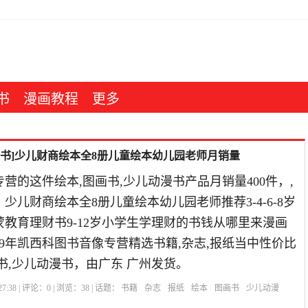
书
漫画教程
更多
漫书]少儿财商绘本全8册儿童绘本幼儿园老师月销量
营的这件绘本,图画书,少儿动漫书产品月销量400件，,
，少儿财商绘本全8册儿童绘本幼儿园老师推荐3-4-6-8岁
教育理财书9-12岁小学生学理财的书钱从哪里来漫画
19年凯西科图书音像专营精选书籍,杂志,报纸当中性价比
书,少儿动漫书，由广东 广州发货。
7:38 | 评论：
0
| 浏览：
38
| 话题：
书籍
杂志
报纸
绘本
图画书
少儿动漫
全套
情商
宝贝