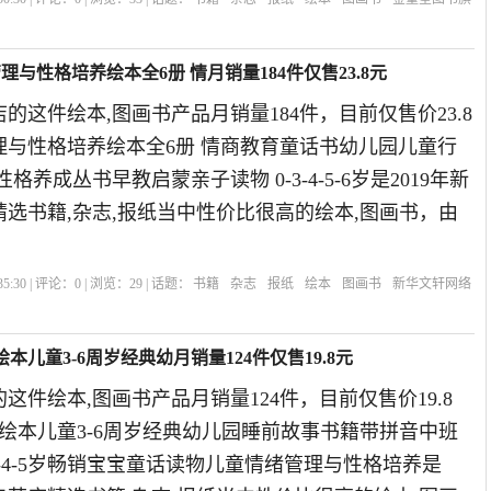
社
与性格培养绘本全6册 情月销量184件仅售23.8元
的这件绘本,图画书产品月销量184件，目前仅售价23.8
理与性格培养绘本全6册 情商教育童话书幼儿园儿童行
格养成丛书早教启蒙亲子读物 0-3-4-5-6岁是2019年新
选书籍,杂志,报纸当中性价比很高的绘本,图画书，由
5:30 | 评论：
0
| 浏览：
29
| 话题：
书籍
杂志
报纸
绘本
图画书
新华文轩网络
本儿童3-6周岁经典幼月销量124件仅售19.8元
这件绘本,图画书产品月销量124件，目前仅售价19.8
绘本儿童3-6周岁经典幼儿园睡前故事书籍带拼音中班
2-4-5岁畅销宝宝童话读物儿童情绪管理与性格培养是