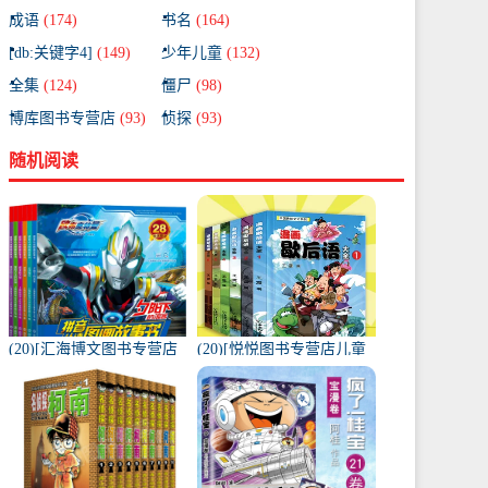
成语
(174)
书名
(164)
[db:关键字4]
(149)
少年儿童
(132)
全集
(124)
僵尸
(98)
博库图书专营店
(93)
侦探
(93)
随机阅读
(20)[汇海博文图书专营店
(20)[悦悦图书专营店儿童
绘本,图画书]奥特曼漫画书
文学]漫画歇后语大全书 全
全套全集6册 绘本幼儿园
套6册彩绘版正版月销量
月销量522件仅售44.8元
334件仅售29.8元