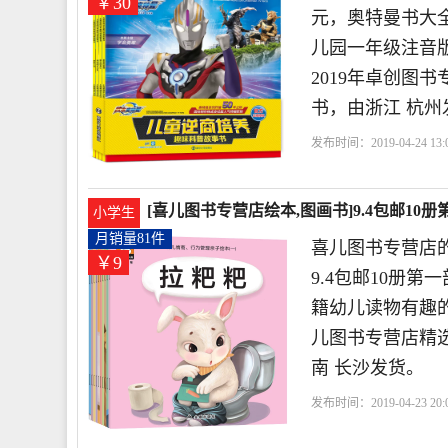
￥30
元，奥特曼书大全
儿园一年级注音
2019年卓创图
书，由浙江 杭州
发布时间：2019-04-24 13:0
店
培养
儿童
情商
[喜儿图书专营店绘本,图画书]9.4包邮10
小学生
月销量81件
喜儿图书专营店的
￥9
9.4包邮10册
籍幼儿读物有趣的
儿图书专营店精选
南 长沙发货。
发布时间：2019-04-23 20:0
店
亲子
幼儿
情商