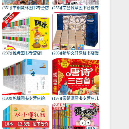
(351)[宇桐慧林图书专营店
(255)[南昌诚章图书音像专
漫画书籍]正版现货航海王
营店绘画（新）]正版包邮
卷八十二 世界哗然 月销量
新手漫画技法教程-零基础
14件仅售9.9元
漫月销量95件仅售12元
(237)[维希图书专营店]
(205)[新华文轩网络书店漫
【自选10本】阿衰大全集
画书籍]名侦探柯南连载20
月销量104件仅售68元
周年纪念版大合集(月销量
26件仅售390元
(198)[乾锦图书专营店绘
(197)[秦楚源图书专营店儿
本,图画书]全套20册 蔡志
童文学]唐诗三百300首正
忠漫画中英文对照版 月销
版全集幼儿园儿童宝月销
量10件仅售315元
量17800件仅售14.9元