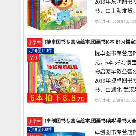
2019年东润图
书，由上海发货
发布时间：2019-04-25 09:0
店
培育
小兔
情商
[捷卓图书专营店绘本,图画书]6本 好习惯
小学生
月销量113件
捷卓图书专营店的
￥9
元，6本 好习惯
物启蒙早教益智幼
2019年捷卓图
书，由湖北 武汉
发布时间：2019-04-25 00:2
店
情商
智慧
增长
[卓创图书专营店绘本,图画书]奥特曼书大全 
小学生
月销量100件
卓创图书专营店的