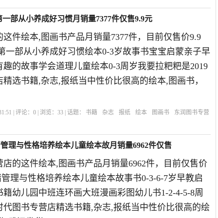
第一部从小养成好习惯月销量7377件仅售9.9元
这件绘本,图画书产品月销量7377件，目前仅售价9.9
0册第一部从小养成好习惯绘本0-3岁故事书宝宝启蒙亲子早
趣的故事学会道理儿童绘本0-3周岁我要拉粑粑是2019
精选书籍,杂志,报纸当中性价比很高的绘本,图画书，
1:51 | 评论：
0
| 浏览：
33
| 话题：
书籍
杂志
报纸
绘本
图画书
东润图书专营
绪管理与性格培养绘本儿童绘本故月销量6962件仅售
店的这件绘本,图画书产品月销量6962件，目前仅售价
绪管理与性格培养绘本儿童绘本故事书0-3-6-7岁早教启
籍幼儿园中班连环画大班漫画彩图幼儿书1-2-4-5-8周
诚时代图书专营店精选书籍,杂志,报纸当中性价比很高的绘