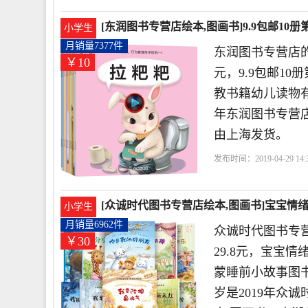
[东润图书专营店绘本,图画书]9.9包邮10册
小学生
月销量7377件
东润图书专营店的
￥10
元，9.9包邮1
教书籍幼儿读物有
年东润图书专营店
由上海发货。
发布时间：2019-04-29 14:3
店
亲子
幼儿
情商
[众诚时代图书专营店绘本,图画书]宝宝情
小学生
29.8元
月销量6962件
众诚时代图书专营
￥30
29.8元，宝宝情
蒙睡前小故事图书
岁是2019年众