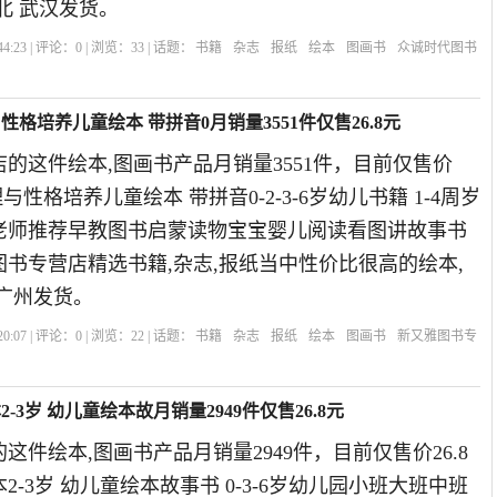
北 武汉发货。
4:23 | 评论：
0
| 浏览：
33
| 话题：
书籍
杂志
报纸
绘本
图画书
众诚时代图书
版社
格培养儿童绘本 带拼音0月销量3551件仅售26.8元
的这件绘本,图画书产品月销量3551件，目前仅售价
理与性格培养儿童绘本 带拼音0-2-3-6岁幼儿书籍 1-4周岁
老师推荐早教图书启蒙读物宝宝婴儿阅读看图讲故事书
雅图书专营店精选书籍,杂志,报纸当中性价比很高的绘本,
广州发货。
0:07 | 评论：
0
| 浏览：
22
| 话题：
书籍
杂志
报纸
绘本
图画书
新又雅图书专
-3岁 幼儿童绘本故月销量2949件仅售26.8元
这件绘本,图画书产品月销量2949件，目前仅售价26.8
2-3岁 幼儿童绘本故事书 0-3-6岁幼儿园小班大班中班