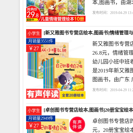
本,图画书，由湖
发布时间：2019-04-29 13:4
专营店
儿童
情商
出
[新又雅图书专营店绘本,图画书]情绪管理与性
小学生
月销量3551件
新又雅图书专营店
￥27
26.8元，情绪管
幼儿园小班中班
是2019年新又
图画书，由广东 
发布时间：2019-04-29 11:2
营店
全套
情商
宝贝
[卓创图书专营店绘本,图画书]20册宝宝绘本2
小学生
月销量2949件
卓创图书专营店的
￥27
元，20册宝宝绘本