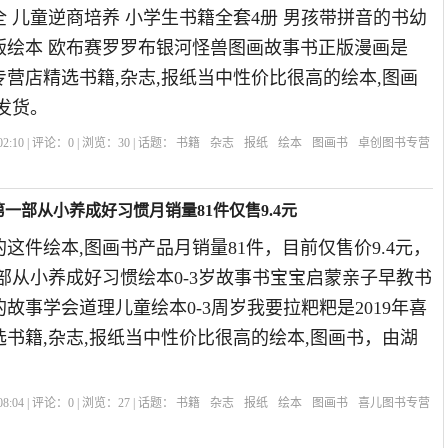
 儿童逆商培养 小学生书籍全套4册 男孩带拼音的书幼
版绘本 欧布赛罗罗布银河怪兽图画故事书正版漫画是
书专营店精选书籍,杂志,报纸当中性价比很高的绘本,图画
发货。
2:10 | 评论：
0
| 浏览：
30
| 话题：
书籍
杂志
报纸
绘本
图画书
卓创图书专营
册第一部从小养成好习惯月销量81件仅售9.4元
这件绘本,图画书产品月销量81件，目前仅售价9.4元，
第一部从小养成好习惯绘本0-3岁故事书宝宝启蒙亲子早教书
故事学会道理儿童绘本0-3周岁我要拉粑粑是2019年喜
书籍,杂志,报纸当中性价比很高的绘本,图画书，由湖
8:04 | 评论：
0
| 浏览：
27
| 话题：
书籍
杂志
报纸
绘本
图画书
喜儿图书专营