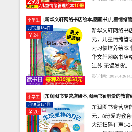
舰店
儿童
情商
出版
[新华文轩网络书店绘本,图画书]儿童情绪管理
小学生
月销量184件
新华文轩网络书店
￥24
元，儿童情绪管
为习惯培养绘本 性
华文轩网络书店精
江苏 无锡发货。
发布时间：2019-04-26 14:3
书店
培养
儿童
情商
[东润图书专营店绘本,图画书]8册爱的教育绘
小学生
月销量124件
东润图书专营店的
￥20
元，8册爱的教育
大班扫码有声1-