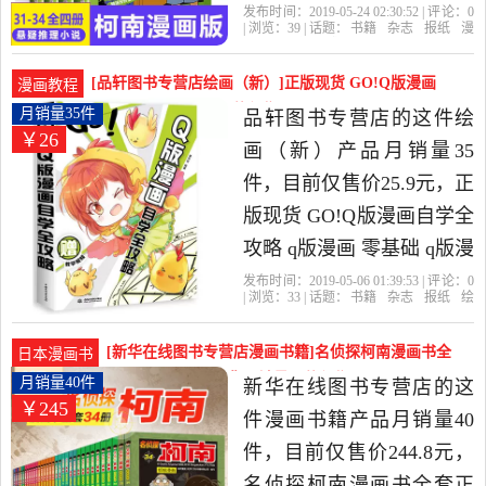
生儿童书籍6-7-9-12周岁破
发布时间：2019-05-24 02:30:52 | 评论：
0
| 浏览：
39
| 话题：
书籍
杂志
报纸
漫
案推理类小说版日本男孩
画书籍
新又雅图书专营店
柯南
侦
探
漫画
搞笑课外读物 卡通动漫书
[品轩图书专营店绘画（新）]正版现货 GO!Q版漫画
漫画教程
是2019年新又雅图书专营
自学全攻略 月销量35件仅售25.9元
月销量35件
品轩图书专营店的这件绘
￥26
店精选书籍,杂志,报纸当中
画（新）产品月销量35
性价比很高的漫画书籍，
件，目前仅售价25.9元，正
由广东 广州发货。
版现货 GO!Q版漫画自学全
攻略 q版漫画 零基础 q版漫
画教程书 q版漫画技法从入
发布时间：2019-05-06 01:39:53 | 评论：
0
| 浏览：
33
| 话题：
书籍
杂志
报纸
绘
门到精通 q版人物 零基础
画（新）
品轩图书专营店
漫画
出版
社
技法
学画漫画技法教程书籍是
[新华在线图书专营店漫画书籍]名侦探柯南漫画书全
日本漫画书
2019年品轩图书专营店精
套正版抓帧彩色全集月销量40件仅售244.8元
月销量40件
新华在线图书专营店的这
￥245
选书籍,杂志,报纸当中性价
件漫画书籍产品月销量40
比很高的绘画（新），由
件，目前仅售价244.8元，
陕西 西安发货。
名侦探柯南漫画书全套正