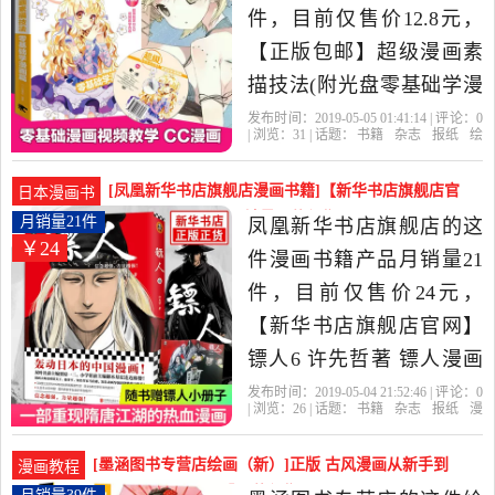
中性价比很高的儿童文
件，目前仅售价12.8元，
学，由浙江 宁波发货。
【正版包邮】超级漫画素
描技法(附光盘零基础学漫
画篇升级版) C·C动漫社 漫
发布时间：2019-05-05 01:41:14 | 评论：
0
| 浏览：
31
| 话题：
书籍
杂志
报纸
绘
画素描从入门到精通基础
画（新）
博库图书专营店
漫画
素
描
技法
教程 线稿设计 博库网是
[凤凰新华书店旗舰店漫画书籍]【新华书店旗舰店官
日本漫画书
2019年博库图书专营店精
网】镖人6 许先哲月销量21件仅售24元
月销量21件
凤凰新华书店旗舰店的这
￥24
选书籍,杂志,报纸当中性价
件漫画书籍产品月销量21
比很高的绘画（新），由
件，目前仅售价24元，
浙江 杭州发货。
【新华书店旗舰店官网】
镖人6 许先哲著 镖人漫画
书快看漫画 征服日本漫画
发布时间：2019-05-04 21:52:46 | 评论：
0
| 浏览：
26
| 话题：
书籍
杂志
报纸
漫
界的中国漫画原创古风武
画书籍
凤凰新华书店旗舰店
先哲
漫
画
漫画书
侠隋唐江湖热血漫画畅销
[墨涵图书专营店绘画（新）]正版 古风漫画从新手到
漫画教程
书排行榜是2019年凤凰新
高手 漫画教程月销量39件仅售19.5元