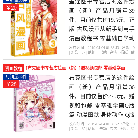
月销量39件
墨涵图书专营店的这件绘
￥20
华书店旗舰店精选书籍,杂
画（新）产品月销量39
志,报纸当中性价比很高的
件，目前仅售价19.5元，正
漫画书籍，由江苏 南京发
版 古风漫画从新手到高手
货。
漫画教程书 零基础自学动
漫人物绘画书籍 画漫画技
发布时间：2019-05-04 01:38:53 | 评论：
0
| 浏览：
37
| 话题：
书籍
杂志
报纸
绘
法入门教程书3 漫画古代美
画（新）
墨涵图书专营店
漫画
古
风
必修课
少女素材 CC动漫社是2019
[布克图书专营店绘画（新）]赠视频包邮 零基础学画
漫画教程
年墨涵图书专营店精选书
Q版篇 动漫幽月销量36件仅售27.8元
月销量36件
布克图书专营店的这件绘
￥28
籍,杂志,报纸当中性价比很
画（新）产品月销量36
高的绘画（新），由河南
件，目前仅售价27.8元，赠
郑州发货。
视频包邮 零基础学画Q版
篇 动漫幽默 身体动作 Q版
人物的表情表现 动漫学堂
发布时间：2019-05-04 01:38:52 | 评论：
0
| 浏览：
35
| 话题：
书籍
杂志
报纸
绘
卡通可爱动态 麦小朵著书
画（新）
布克图书专营店
素描
技