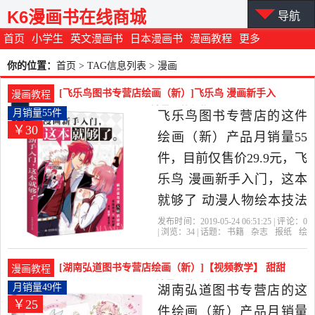
K6漫画书在线商城
导航
首页
小学生
英文漫画书
日本漫画书
漫画教程
更多
你的位置：
首页
> TAG信息列表 > 漫画
[飞乐鸟图书专营店绘画（新）]飞乐鸟 漫画新手入
漫画教程
门，这本就够了 动月销量55件仅售29.9元
月销量55件
飞乐鸟图书专营店的这件
￥30
绘画（新）产品月销量55
件，目前仅售价29.9元，飞
乐鸟 漫画新手入门，这本
就够了 动漫人物绘本技法
插画漫画零基础教程从入
发布时间：2019-05-24 06:51:25 | 评论：
0
| 浏览：
34
| 话题：
书籍
杂志
报纸
绘
门到精通 学漫画的书 动漫
画（新）
飞乐鸟图书专营店
漫画
新
手入门
出版社
画画书教材入门书籍画册Q
[湖南弘道图书专营店绘画（新）]【视频教学】 甜甜
漫画教程
版是2019年飞乐鸟图书专
少女心Q版漫画新手月销量49件仅售25元
月销量49件
湖南弘道图书专营店的这
￥25
营店精选书籍,杂志,报纸当
件绘画（新）产品月销量