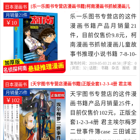
法
漫画
籍 漫画教程书 人物绘画q
[乐一乐图书专营店漫画书籍]柯南漫画书抓帧漫画儿
日本漫画书
版是2019年布克图书专营
童故事书推理小说月销量21件仅售9.8元
月销量21件
乐一乐图书专营店的这件
￥10
店精选书籍,杂志,报纸当中
漫画书籍产品月销量21
性价比很高的绘画
件，目前仅售价9.8元，柯
（新），由山东 济南发
南漫画书抓帧漫画儿童故
货。
事书推理小说书籍 7-8-10-
12岁小学生课外四年级日
发布时间：2019-05-03 21:48:58 | 评论：
0
| 浏览：
32
| 话题：
书籍
杂志
报纸
漫
本工藤新一 搞笑卡通动漫
画书籍
乐一乐图书专营店
柯南
侦
探
漫画
男孩爆笑校园 名侦探柯南
[天宇图书专营店漫画书籍]正版全套1-2-3-4册 君主埃
日本漫画书
漫画是2019年乐一乐图书
尔梅月销量25件仅售102元
月销量25件
天宇图书专营店的这件漫
￥102
专营店精选书籍,杂志,报纸
画书籍产品月销量25件，
当中性价比很高的漫画书
目前仅售价102元，正版全
籍，由上海发货。
套1-2-3-4册 君主埃尔梅罗
二世事件簿case 三田诚正