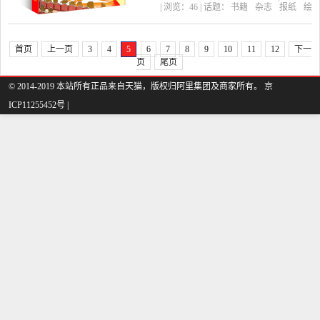
| 浏览：
46
| 话题：
书籍
杂志
报纸
绘
笑多格校园搞笑历史恐龙
本
图画书
南昌大众图书专营店
机器
人
漫画
江南
科学漫画卡通动漫是2019
首页
上一页
3
4
5
6
7
8
9
10
11
12
下一
年南昌大众图书专营店精
页
尾页
选书籍,杂志,报纸当中性价
© 2014-2019 本站所有正品来自天猫，版权归阿里集团及商家所有。 京
比很高的绘本,图画书，由
ICP11255452号 |
江西 南昌发货。