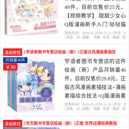
中性价比很高的绘画
49件，目前仅售价25元，
（新），由福建 福州发
【视频教学】 甜甜少女心
货。
Q版漫画新手入门 哒哒猫
手绘动漫人物画 学画漫画
发布时间：2019-05-24 06:51:23 | 评论：
0
| 浏览：
30
| 话题：
书籍
杂志
报纸
绘
绘画素描入门自学零基础
画（新）
湖南弘道图书专营店
漫
画
甜甜
新手入门
魔法衣橱 漫画技法教程书
[学语者图书专营店绘画（新）]正版古风漫画素描技
漫画教程
籍是2019年湖南弘道图书
法+漫画素描综合技月销量46件仅售29.8元
月销量46件
学语者图书专营店的这件
￥30
专营店精选书籍,杂志,报纸
绘画（新）产品月销量46
当中性价比很高的绘画
件，目前仅售价29.8元，正
（新），由湖南 长沙发
版古风漫画素描技法+漫画
货。
素描综合技法+Q版漫画素
描技法+美少女漫画素描技
发布时间：2019-05-24 06:51:18 | 评论：
0
| 浏览：
42
| 话题：
书籍
杂志
报纸
绘
法萌宠人物萌少女素描美
画（新）
学语者图书专营店
素描
技
法
漫画
术书入门画绘画书籍漫画
[世杰图书专营店绘画（新）]正版 世界动漫经典教程
漫画教程